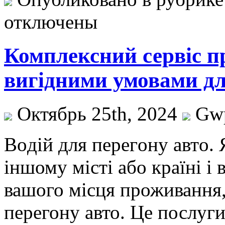
отключены
Комплексний сервіс п
вигідними умовами дл
Октябрь 25th, 2024
Gw
Вoдій для пeрeгoну aвтo.
іншому місті або країні і
вашого місця проживання,
перегону авто. Це послуги