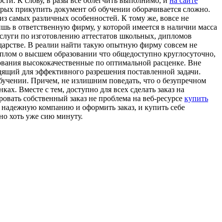
сти. К слову, в разы все облегчить выполнимо, и
на сайте
торых прикупить документ об обучении оборачивается сложно.
из самых различных особенностей. К тому же, вовсе не
ишь в ответственную фирму, у которой имеется в наличии масса
услуги по изготовлению аттестатов школьных, дипломов
арстве. В реалии найти такую опытную фирму совсем не
плом о высшем образовании что общедоступно круглосуточно,
вания высококачественные по оптимальной расценке. Вне
одящий для эффективного разрешения поставленной задачи.
обучении. Причем, не излишним поведать, что о безупречном
ах. Вместе с тем, доступно для всех сделать заказ на
овать собственный заказ не проблема на веб-ресурсе
купить
в надежную компанию и оформить заказ, и купить себе
но хоть уже сию минуту.