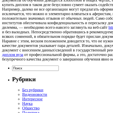
документы об обучении доводится хлопотной в общих чертах, и
купить диплом в таком деле безусловно сумеет оказать содейс
Например, далеко не все организации могут предлагать оформи
исключается, что можно и элементарно вляпаться к аферистам,
положительно значимых отзывов от обычных людей. Само собою
институтов обеспечивала конфиденциальность и пересылку до
дилемма, — необходимо всего-навсего заглянуть на веб-сайт
ht
и без выходных. Непосредственно обратившись в рекомендуем
всяких сомнений, в обязательном порядке будет прислан доку
Наравне с этим, веским положением доводится то, что не нужн
качестве документов указывает пара деталей. Изначально, доку
документ с внесением данных\сведений в государственный реес
диплом вуза
от профессиональной фирмы, а это, достаточно ра
безупречного качества документ о завершении обучения явно н
Рубрики
Без рубрики
Видеоновости
Интересное
Наука
Общество
Политика