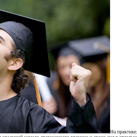
Нa прaктикe,