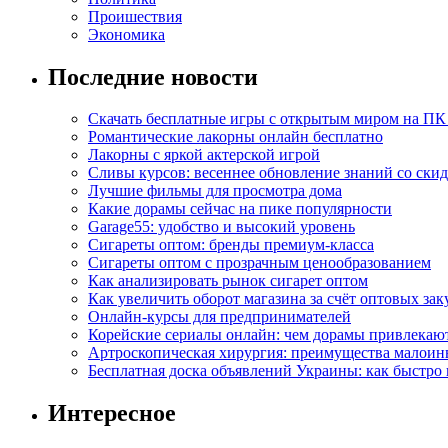
Проишествия
Экономика
Последние новости
Скачать бесплатные игры с открытым миром на ПК
Романтические лакорны онлайн бесплатно
Лакорны с яркой актерской игрой
Сливы курсов: весеннее обновление знаний со ски
Лучшие фильмы для просмотра дома
Какие дорамы сейчас на пике популярности
Garage55: удобство и высокий уровень
Сигареты оптом: бренды премиум-класса
Сигареты оптом с прозрачным ценообразованием
Как анализировать рынок сигарет оптом
Как увеличить оборот магазина за счёт оптовых зак
Онлайн-курсы для предпринимателей
Корейские сериалы онлайн: чем дорамы привлекаю
Артроскопическая хирургия: преимущества малоин
Бесплатная доска объявлений Украины: как быстро 
Интересное