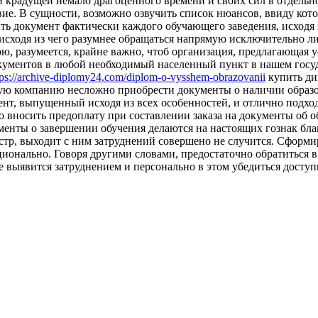
 крадущей немало драгоценного времени и своих сил в отдельно
твие. В сущности, возможно озвучить список нюансов, ввиду ко
ть документ фактически каждого обучающего заведения, исходя 
 исходя из чего разумнее обращаться напрямую исключительно л
, разумеется, крайне важно, чтоб организация, предлагающая 
кументов в любой необходимый населенный пункт в нашем госуд
tps://archive-diplomy24.com/diplom-o-vysshem-obrazovanii
купить ди
ую компанию несложно приобрести документы о наличии образо
мент, выпущенный исходя из всех особенностей, и отлично подх
о вносить предоплату при составлении заказа на документы об 
менты о завершении обучения делаются на настоящих гознак бланк
тр, выходит с ним затруднений совершено не случится. Сформир
ционально. Говоря другими словами, предостаточно обратиться 
е выявится затруднением и персонально в этом убедиться доступ