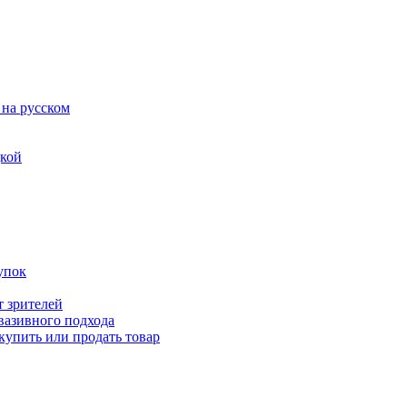
 на русском
дкой
упок
т зрителей
вазивного подхода
купить или продать товар