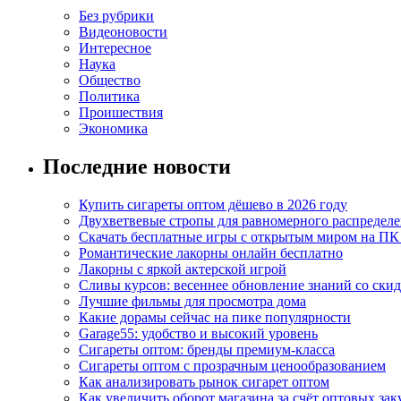
Без рубрики
Видеоновости
Интересное
Наука
Общество
Политика
Проишествия
Экономика
Последние новости
Купить сигареты оптом дёшево в 2026 году
Двухветвевые стропы для равномерного распределе
Скачать бесплатные игры с открытым миром на ПК
Романтические лакорны онлайн бесплатно
Лакорны с яркой актерской игрой
Сливы курсов: весеннее обновление знаний со ски
Лучшие фильмы для просмотра дома
Какие дорамы сейчас на пике популярности
Garage55: удобство и высокий уровень
Сигареты оптом: бренды премиум-класса
Сигареты оптом с прозрачным ценообразованием
Как анализировать рынок сигарет оптом
Как увеличить оборот магазина за счёт оптовых зак