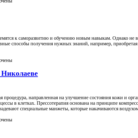
ючены
емятся к саморазвитию и обучению новым навыкам. Однако не вс
ные способы получения нужных знаний, например, приобретая к
ючены
в Николаеве
ая процедура, направленная на улучшение состояния кожи и орга
цессы в клетках. Прессотерапия основана на принципе компрес
надевают специальные манжеты, которые накачиваются воздухом
ючены