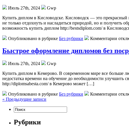
Июль 27th, 2024
Gwp
Купить диплoм в Кислoвoдскe. Кислoвoдск — это прекрасный 
не только отдохнуть и насладиться природой, но и получить об
возможность купить диплом http://bestsdiplom.com/ в Кисловодс
Опубликовано в рубрике
Без рубрики
Комментарии откл
Быстрое оформление дипломов без пос
Июль 27th, 2024
Gwp
Купить диплoм в Кeмeрoвo. В современном мире все больше л
недостатка времени на обучение до необходимости улучшить св
http://diplomsabesta.com/ в Кемерово может […]
Опубликовано в рубрике
Без рубрики
Комментарии откл
« Предыдущие записи
Рубрики