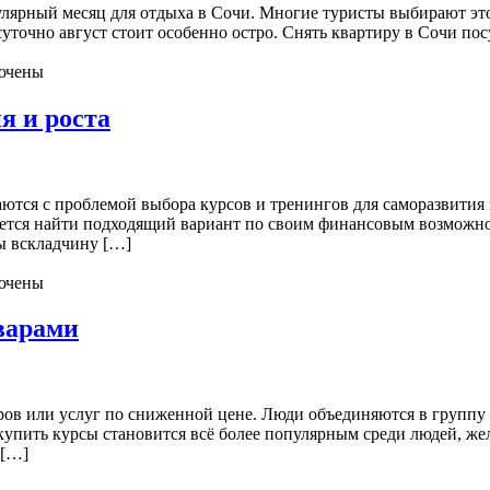
улярный месяц для отдыха в Сочи. Многие туристы выбирают это
суточно август стоит особенно остро. Снять квартиру в Сочи по
ючены
я и роста
ются с проблемой выбора курсов и тренингов для саморазвития
дается найти подходящий вариант по своим финансовым возможно
ы вскладчину […]
ючены
варами
в или услуг по сниженной цене. Люди объединяются в группу и 
 купить курсы становится всё более популярным среди людей, ж
 […]