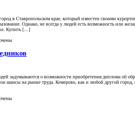
город в Ставропольском крае, который известен своими курор
разование. Однако, не всегда у людей есть возможность или жел
ке. Купить […]
ючены
редников
юдей задумываются о возможности приобретения диплома об обр
ои шансы на рынке труда. Кемерово, как и любой другой город, 
ючены