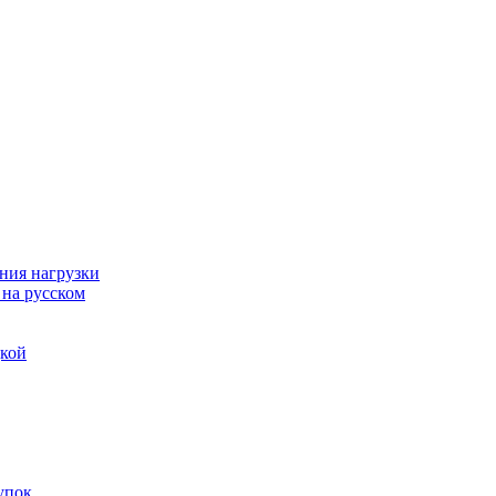
ния нагрузки
 на русском
дкой
упок