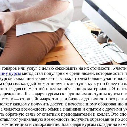
товаров или услуг с целью сэкономить на их стоимости. Участн
чину курсы
метод стал популярным среди людей, которые хотят п
рсов складчина заключается в том, что чем больше участников,
им образом, каждый может получить доступ к курсу по более низк
иняться для совместной покупки обучающих материалов. Это отк
учреждения. Благодаря курсам складчина им доступны курсы и 
темам — от онлайн-маркетинга и бизнеса до личностного развит
зволяет каждому получить доступ к качественному образованию
а является возможность обмена знаниями и опытом с другими уч
ть обратную связь от опытных преподавателей и коллег. Это сп
оставляют уникальную возможность получить образование по до
 компетенцию и саморазвитие. Благодаря курсам складчина каж