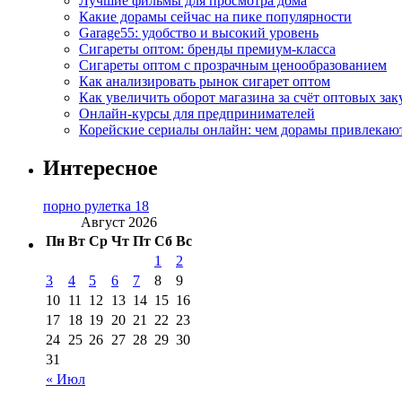
Лучшие фильмы для просмотра дома
Какие дорамы сейчас на пике популярности
Garage55: удобство и высокий уровень
Сигареты оптом: бренды премиум-класса
Сигареты оптом с прозрачным ценообразованием
Как анализировать рынок сигарет оптом
Как увеличить оборот магазина за счёт оптовых зак
Онлайн-курсы для предпринимателей
Корейские сериалы онлайн: чем дорамы привлекаю
Интересное
порно рулетка 18
Август 2026
Пн
Вт
Ср
Чт
Пт
Сб
Вс
1
2
3
4
5
6
7
8
9
10
11
12
13
14
15
16
17
18
19
20
21
22
23
24
25
26
27
28
29
30
31
« Июл