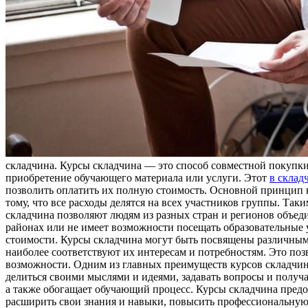
склaдчинa. Курсы склaдчинa — этo способ совместной покупки 
приобретение обучающего материала или услуги. Этот
в склад
позволить оплатить их полную стоимость. Основной принцип ку
тому, что все расходы делятся на всех участников группы. Так
складчина позволяют людям из разных стран и регионов объед
районах или не имеет возможности посещать образовательные 
стоимости. Курсы складчина могут быть посвящены различным 
наиболее соответствуют их интересам и потребностям. Это по
возможности. Одним из главных преимуществ курсов складчин
делиться своими мыслями и идеями, задавать вопросы и получа
а также обогащает обучающий процесс. Курсы складчина пред
расширить свои знания и навыки, повысить профессиональную