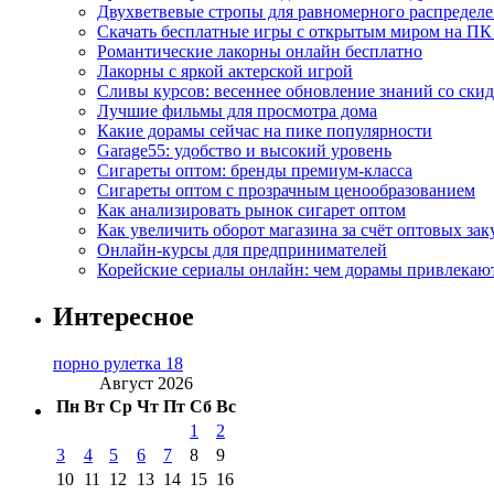
Двухветвевые стропы для равномерного распределе
Скачать бесплатные игры с открытым миром на ПК
Романтические лакорны онлайн бесплатно
Лакорны с яркой актерской игрой
Сливы курсов: весеннее обновление знаний со ски
Лучшие фильмы для просмотра дома
Какие дорамы сейчас на пике популярности
Garage55: удобство и высокий уровень
Сигареты оптом: бренды премиум-класса
Сигареты оптом с прозрачным ценообразованием
Как анализировать рынок сигарет оптом
Как увеличить оборот магазина за счёт оптовых зак
Онлайн-курсы для предпринимателей
Корейские сериалы онлайн: чем дорамы привлекаю
Интересное
порно рулетка 18
Август 2026
Пн
Вт
Ср
Чт
Пт
Сб
Вс
1
2
3
4
5
6
7
8
9
10
11
12
13
14
15
16