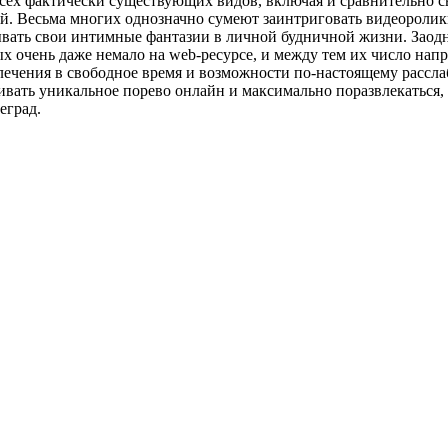
всех фактически существующих видов, включая и сравнительно 
. Весьма многих однозначно сумеют заинтриговать видеоролики с
ывать свои интимные фантазии в личной будничной жизни. Заод
ых очень даже немало на web-ресурсе, и между тем их число на
влечения в свободное время и возможности по-настоящему рассла
ивать уникальное порево онлайн и максимально поразвлекаться, 
еград.