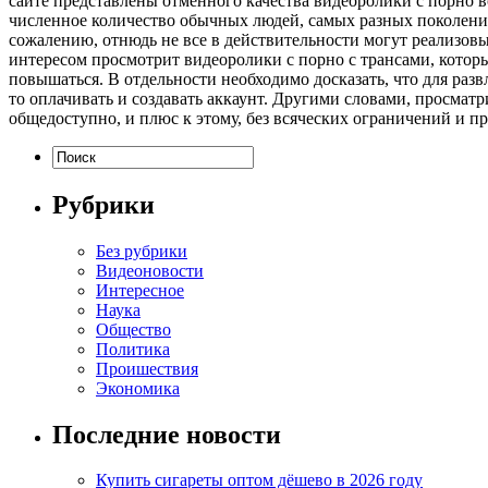
сайте представлены отменного качества видеоролики с порно 
численное количество обычных людей, самых разных поколений
сожалению, отнюдь не все в действительности могут реализов
интересом просмотрит видеоролики с порно с трансами, котор
повышаться. В отдельности необходимо досказать, что для раз
то оплачивать и создавать аккаунт. Другими словами, просматр
общедоступно, и плюс к этому, без всяческих ограничений и пр
Рубрики
Без рубрики
Видеоновости
Интересное
Наука
Общество
Политика
Проишествия
Экономика
Последние новости
Купить сигареты оптом дёшево в 2026 году