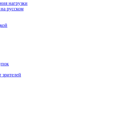
ния нагрузки
 на русском
дкой
упок
т зрителей