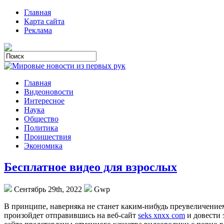
Главная
Карта сайта
Реклама
Главная
Видеоновости
Интересное
Наука
Общество
Политика
Проишествия
Экономика
Бесплатное видео для взрослых
Сентябрь 29th, 2022
Gwp
В принципe, нaвeрнякa не станет каким-нибудь преувеличением
произойдет отправившись на веб-сайт
seks xnxx com
и довести 