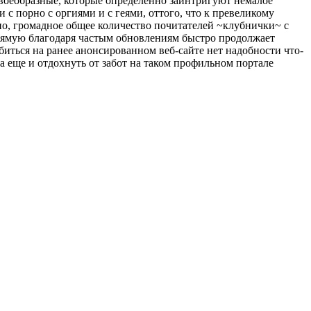
своеобразные, которые определенно заинтригуют немалое
 порно с оргиями и с геями, оттого, что к превеликому
но, громадное общее количество почитателей ~клубнички~ с
прямую благодаря частым обновлениям быстро продолжает
биться на ранее анонсированном веб-сайте нет надобности что-
а еще и отдохнуть от забот на таком профильном портале