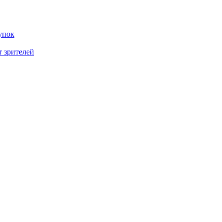
упок
т зрителей