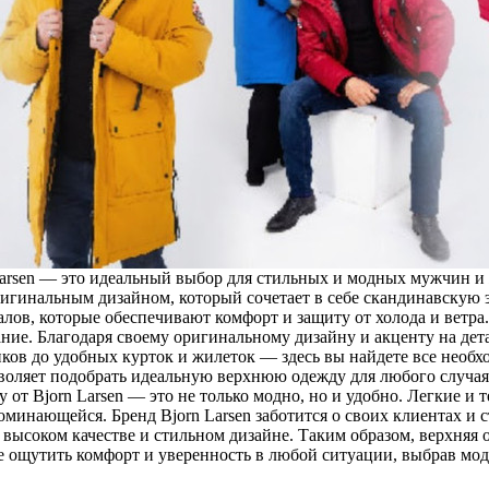
 Larsen — это идеальный выбор для стильных и модных мужчин и
ригинальным дизайном, который сочетает в себе скандинавскую
алов, которые обеспечивают комфорт и защиту от холода и ветра
ние. Благодаря своему оригинальному дизайну и акценту на дета
ков до удобных курток и жилеток — здесь вы найдете все необхо
зволяет подобрать идеальную верхнюю одежду для любого случая.
у от Bjorn Larsen — это не только модно, но и удобно. Легкие 
минающейся. Бренд Bjorn Larsen заботится о своих клиентах и 
высоком качестве и стильном дизайне. Таким образом, верхняя о
бе ощутить комфорт и уверенность в любой ситуации, выбрав мод