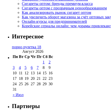
Сигареты оптом: бренды премиум-класса
Сигареты оптом с прозрачным ценообразованием
Как анализировать рынок сигарет оптом
Как увеличить оборот магазина за счёт оптовых зак
Онлайн-курсы для предпринимателей
Корейские сериалы онлайн: чем дорамы привлекаю
Интересное
порно рулетка 18
Август 2026
Пн
Вт
Ср
Чт
Пт
Сб
Вс
1
2
3
4
5
6
7
8
9
10
11
12
13
14
15
16
17
18
19
20
21
22
23
24
25
26
27
28
29
30
31
« Июл
Партнеры