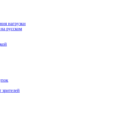
ния нагрузки
 на русском
дкой
упок
т зрителей