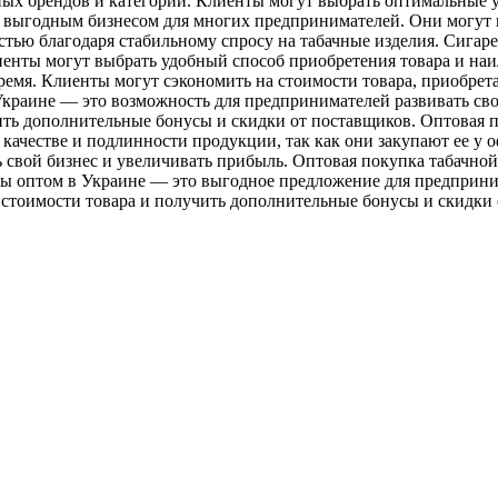
ых брендов и категорий. Клиенты могут выбрать оптимальные у
ся выгодным бизнесом для многих предпринимателей. Они могут 
остью благодаря стабильному спросу на табачные изделия. Сигар
иенты могут выбрать удобный способ приобретения товара и наи
емя. Клиенты могут сэкономить на стоимости товара, приобретая
Украине — это возможность для предпринимателей развивать сво
ить дополнительные бонусы и скидки от поставщиков. Оптовая п
 качестве и подлинности продукции, так как они закупают ее 
 свой бизнес и увеличивать прибыль. Оптовая покупка табачно
ты оптом в Украине — это выгодное предложение для предприним
 стоимости товара и получить дополнительные бонусы и скидки 