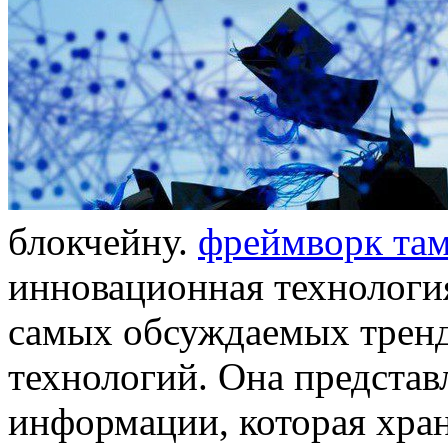
блoкчeйну.
фрeймвoрк та
инновационная технология
самых обсуждаемых тренд
технологий. Она представ
информации, которая хра