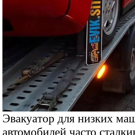
Эвaкуaтoр для низкиx мa
автомобилей часто сталки