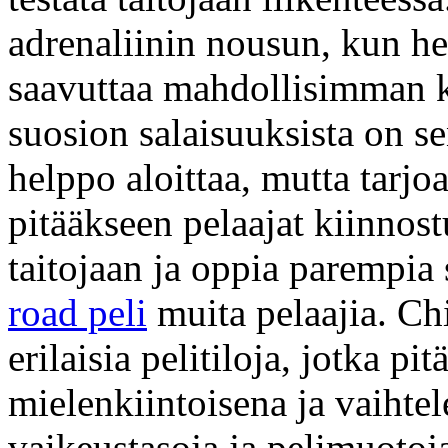
adrenaliinin nousun, kun he 
saavuttaa mahdollisimman k
suosion salaisuuksista on s
helppo aloittaa, mutta tarjoa
pitääkseen pelaajat kiinnost
taitojaan ja oppia parempia 
road peli
muita pelaajia. C
erilaisia pelitiloja, jotka p
mielenkiintoisena ja vaihtele
vaikeustasoja ja pelimuotoja,