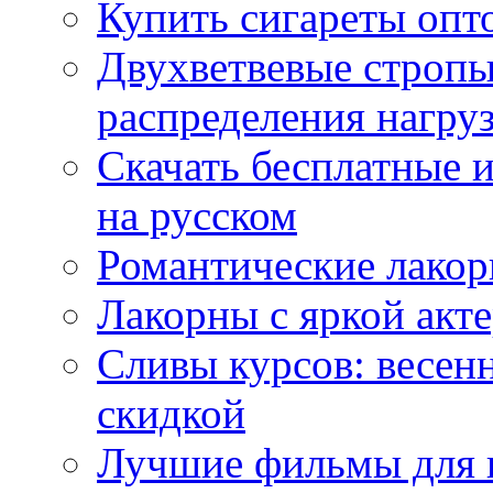
Купить сигареты опт
Двухветвевые стропы
распределения нагру
Скачать бесплатные 
на русском
Романтические лакор
Лакорны с яркой акт
Сливы курсов: весен
скидкой
Лучшие фильмы для 