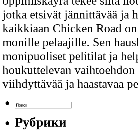
oppimiskäyrä tekee siitä ho
jotka etsivät jännittävää j
kaikkiaan Chicken Road on o
monille pelaajille. Sen haus
monipuoliset pelitilat ja he
houkuttelevan vaihtoehdon ka
viihdyttävää ja haastavaa pe
Рубрики