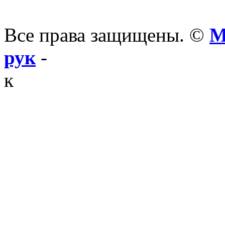
Все права защищены. ©
М
рук
-
к