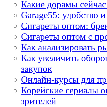
Какие дорамы сейчас
Garage55: удобство 
Сигареты оптом: бре
Сигареты оптом с пр
Как анализировать р
Как увеличить оборот
закупок
Онлайн-курсы для п
Корейские сериалы о
зрителей