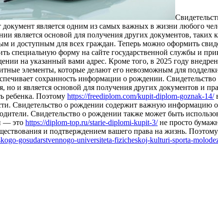
Свидeтeльст
 документ является одним из самых важных в жизни любого чело
нии является основой для получения других документов, таких к
ым и доступным для всех граждан. Теперь можно оформить свиде
ть специальную форму на сайте государственной службы и при
дении на указанный вами адрес. Кроме того, в 2025 году внедр
щитные элементы, которые делают его невозможным для подделк
спечивает сохранность информации о рождении. Свидетельство
я, но и является основой для получения других документов и пр
ть ребенка. Поэтому
https://freediplom.com/kupit-diplom-goznak-14/
в
асти. Свидетельство о рождении содержит важную информацию о 
 родители. Свидетельство о рождении также может быть использ
и — это
https://diplom-top.ru/starie-diplomi-kupit-3/
не просто бумаж
уществования и подтверждением вашего права на жизнь. Поэтому
jskogo-gosudarstvennogo-universiteta-fizicheskoj-kulturi-sporta-molodez