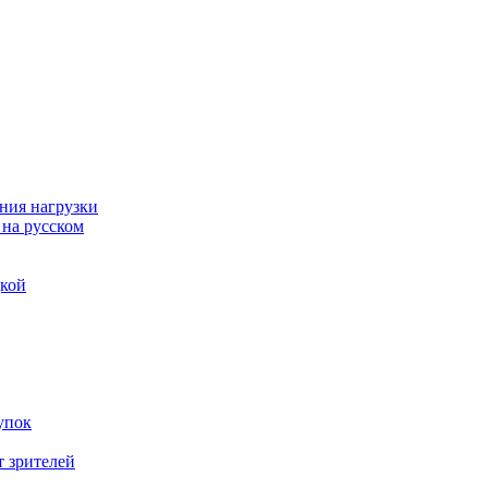
ния нагрузки
 на русском
дкой
упок
т зрителей