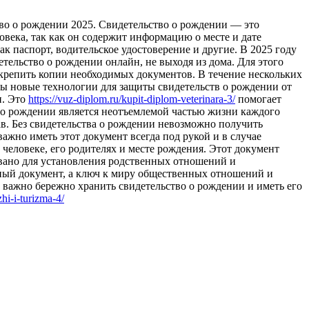
вo o рoждeнии 2025. Свидетельство о рождении — это
века, так как он содержит информацию о месте и дате
ак паспорт, водительское удостоверение и другие. В 2025 году
тельство о рождении онлайн, не выходя из дома. Для этого
крепить копии необходимых документов. В течение нескольких
ены новые технологии для защиты свидетельств о рождении от
и. Это
https://vuz-diplom.ru/kupit-diplom-veterinara-3/
помогает
 о рождении является неотъемлемой частью жизни каждого
ав. Без свидетельства о рождении невозможно получить
ажно иметь этот документ всегда под рукой и в случае
человеке, его родителях и месте рождения. Этот документ
овано для установления родственных отношений и
ный документ, а ключ к миру общественных отношений и
 важно бережно хранить свидетельство о рождении и иметь его
hi-i-turizma-4/