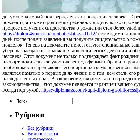
документ, который подтверждает факт рождения человека. Этот
рождения, а также о родителях ребенка. Свидетельство о рожде
процесс получения свидетельства о рождении стал более удобн
https://diplom4you.com/kupit-attestati-za-11-12/
необходимо заполни
дней после подачи заявления вы получите свидетельство о рож
подделок. Теперь на документе присутствуют специальные за
уберечь граждан от возможных мошеннических действий и обе
человека. Этот документ не только подтверждает факт рождени
паспорт, водительское удостоверение, оформить брак или роди
необходимости предъявлять его в органах государственной вл
является памятью о первых днях жизни и о том, кем стали его
наследственных прав. В заключение, свидетельство о рождени
законодательства. Этот документ является гарантией вашего с
всегда под рукой.
https://diplomass.com/kupit-diplom-gtsolifk-rossi
Рубрики
Без рубрики
Видеоновости
Интересное