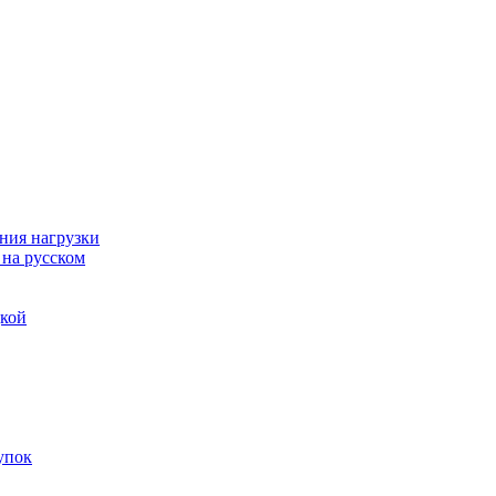
ния нагрузки
 на русском
дкой
упок