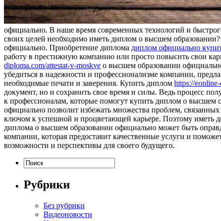
официально. В наше время современных технологий и быстрого
своих целей необходимо иметь диплом о высшем образовании?
официально. Приобретение диплома
диплом официально купи
работу в престижную компанию или просто повысить свои кар
diploma.com/attestat-v-moskve
о высшем образовании официально,
убедиться в надежности и профессионализме компании, предл
необходимые печати и заверения. Купить диплом
https://eonlin
документ, но и сохранить свое время и силы. Ведь процесс по
к профессионалам, которые помогут купить диплом о высшем 
официально позволит избежать множества проблем, связанных 
ключом к успешной и процветающей карьере. Поэтому иметь ди
диплома о высшем образовании официально может быть оправда
компании, которая предоставит качественные услуги и поможе
возможности и перспективы для своего будущего.
Рубрики
Без рубрики
Видеоновости