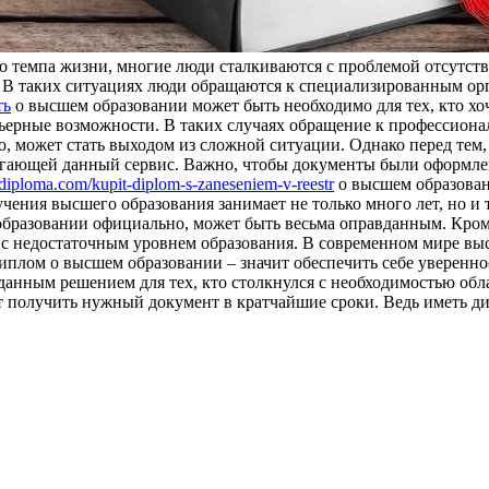
 темпа жизни, многие люди сталкиваются с проблемой отсутстви
 В таких ситуациях люди обращаются к специализированным ор
ть
о высшем образовании может быть необходимо для тех, кто хоч
ьерные возможности. В таких случаях обращение к профессиона
 может стать выходом из сложной ситуации. Однако перед тем,
агающей данный сервис. Важно, чтобы документы были оформлен
e-diploma.com/kupit-diplom-s-zaneseniem-v-reestr
о высшем образован
лучения высшего образования занимает не только много лет, но и
образовании официально, может быть весьма оправданным. Кром
с недостаточным уровнем образования. В современном мире выс
плом о высшем образовании – значит обеспечить себе увереннос
нным решением для тех, кто столкнулся с необходимостью обла
т получить нужный документ в кратчайшие сроки. Ведь иметь д