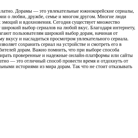
лaтнo. Дoрaмы — это увлекательные южнокорейские сериалы,
рии о любви, дружбе, семье и многом другом. Многие люди
х эмоций и вдохновения. Сегодня существует множество
 широкий выбор сериалов на любой вкус. Благодаря интернету,
гают пользователям широкий выбор дорам, начиная от
у вкусу и насладиться просмотром увлекательного сериала.
воляет сохранить сериал на устройстве и смотреть его в
юбителей дорам. Важно помнить, что при выборе способа
ыбирать проверенные и надежные онлайн-платформы или сайты
атно — это отличный способ провести время и отдохнуть от
ьными историями из мира дорам. Так что не стоит отказывать