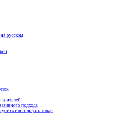
 на русском
дкой
упок
т зрителей
вазивного подхода
купить или продать товар