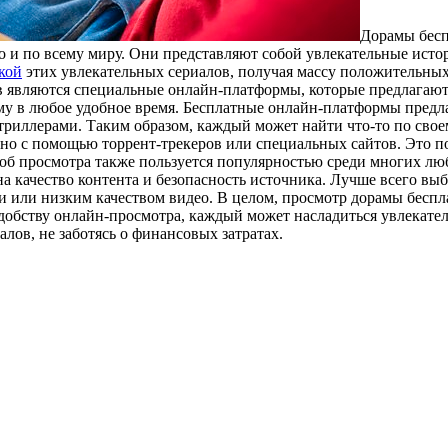
Дoрaмы бeсп
но и по всему миру. Они представляют собой увлекательные исто
кой
этих увлекательных сериалов, получая массу положительны
в являются специальные онлайн-платформы, которые предлагают
у в любое удобное время. Бесплатные онлайн-платформы предла
риллерами. Таким образом, каждый может найти что-то по своем
но с помощью торрент-трекеров или специальных сайтов. Это поз
особ просмотра также пользуется популярностью среди многих л
а качество контента и безопасность источника. Лучше всего в
и или низким качеством видео. В целом, просмотр дорамы беспл
добству онлайн-просмотра, каждый может насладиться увлекател
лов, не заботясь о финансовых затратах.