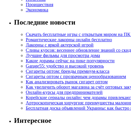
Проишествия
Экономика
Последние новости
Скачать бесплатные игры с открытым миром на ПК
Романтические лакорны онлайн бесплатно
Лакорны с яркой актерской игрой
Сливы курсов: весеннее обновление знаний со ски
Лучшие фильмы для просмотра дома
Какие дорамы сейчас на пике популярности
Garage55: удобство и высокий уровень
Сигареты оптом: бренды премиум-класса
Сигареты оптом с прозрачным ценообразованием
Как анализировать рынок сигарет оптом
Как увеличить оборот магазина за счёт оптовых зак
Онлайн-курсы для предпринимателей
Корейские сериалы онлайн: чем дорамы привлекаю
Артроскопическая хирургия: преимущества малоин
Бесплатная доска объявлений Украины: как быстро 
Интересное