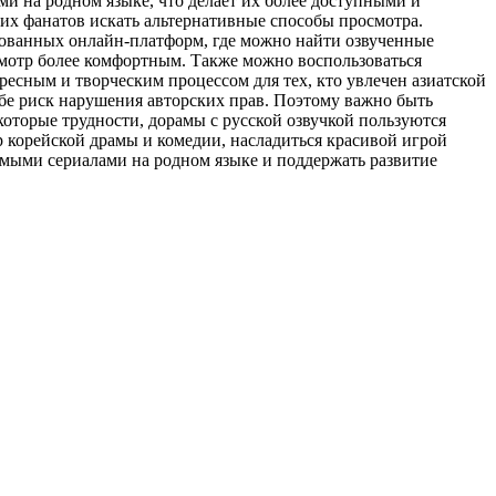
и на родном языке, что делает их более доступными и
гих фанатов искать альтернативные способы просмотра.
ированных онлайн-платформ, где можно найти озвученные
смотр более комфортным. Также можно воспользоваться
ресным и творческим процессом для тех, кто увлечен азиатской
ебе риск нарушения авторских прав. Поэтому важно быть
оторые трудности, дорамы с русской озвучкой пользуются
 корейской драмы и комедии, насладиться красивой игрой
имыми сериалами на родном языке и поддержать развитие