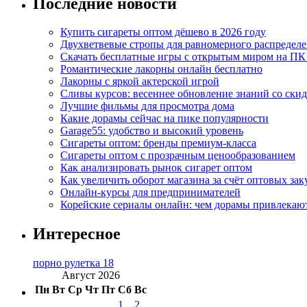
Последние новости
Купить сигареты оптом дёшево в 2026 году
Двухветвевые стропы для равномерного распределе
Скачать бесплатные игры с открытым миром на ПК
Романтические лакорны онлайн бесплатно
Лакорны с яркой актерской игрой
Сливы курсов: весеннее обновление знаний со ски
Лучшие фильмы для просмотра дома
Какие дорамы сейчас на пике популярности
Garage55: удобство и высокий уровень
Сигареты оптом: бренды премиум-класса
Сигареты оптом с прозрачным ценообразованием
Как анализировать рынок сигарет оптом
Как увеличить оборот магазина за счёт оптовых зак
Онлайн-курсы для предпринимателей
Корейские сериалы онлайн: чем дорамы привлекаю
Интересное
порно рулетка 18
Август 2026
Пн
Вт
Ср
Чт
Пт
Сб
Вс
1
2