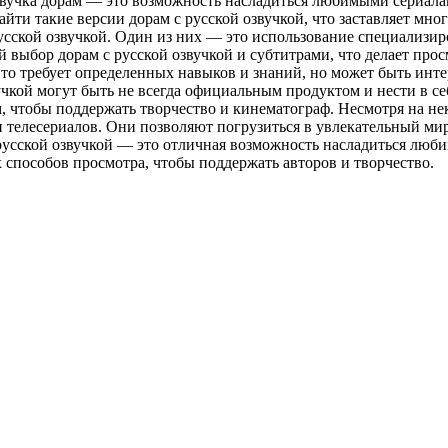
звучка дорам — это возможность насладиться любимыми сериалам
йти такие версии дорам с русской озвучкой, что заставляет мно
русской озвучкой. Один из них — это использование специализ
 выбор дорам с русской озвучкой и субтитрами, что делает про
то требует определенных навыков и знаний, но может быть инте
учкой могут быть не всегда официальным продуктом и нести в с
 чтобы поддержать творчество и кинематограф. Несмотря на нек
 телесериалов. Они позволяют погрузиться в увлекательный мир
русской озвучкой — это отличная возможность насладиться люб
 способов просмотра, чтобы поддержать авторов и творчество.