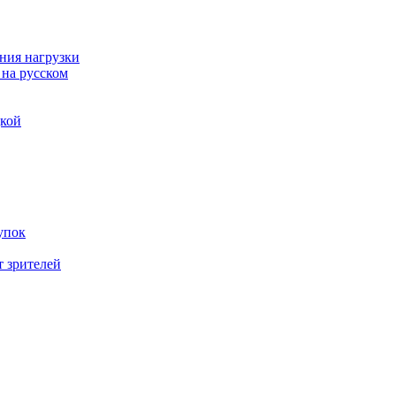
ния нагрузки
 на русском
дкой
упок
т зрителей