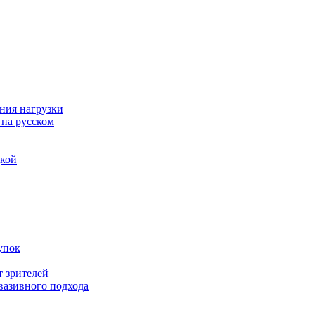
ния нагрузки
 на русском
дкой
упок
т зрителей
вазивного подхода