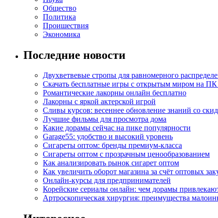
Общество
Политика
Проишествия
Экономика
Последние новости
Двухветвевые стропы для равномерного распределе
Скачать бесплатные игры с открытым миром на ПК
Романтические лакорны онлайн бесплатно
Лакорны с яркой актерской игрой
Сливы курсов: весеннее обновление знаний со ски
Лучшие фильмы для просмотра дома
Какие дорамы сейчас на пике популярности
Garage55: удобство и высокий уровень
Сигареты оптом: бренды премиум-класса
Сигареты оптом с прозрачным ценообразованием
Как анализировать рынок сигарет оптом
Как увеличить оборот магазина за счёт оптовых зак
Онлайн-курсы для предпринимателей
Корейские сериалы онлайн: чем дорамы привлекаю
Артроскопическая хирургия: преимущества малоин