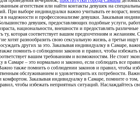
для проведения вечеринок,
проститутки города Самары
деловых 
рованным агентствам или найти контакты девушек на специальн
й. При выборе индивидуалки важно учитывать ее возраст, внеш
я в надежности и профессионализме девушки. Заказывая индивид
 Большинство девушек, предоставляющих подобные услуги, работ
зраста, национальности, внешности и предоставлять различные 
ь ту, которая соответствует вашим предпочтениям и желаниям.
ие хотят разнообразить свою сексуальную жизнь, а третьи ищу
 осуждать других за это. Заказывая индивидуалку в Самаре, важ
 также помнить о соблюдении законов и правил, чтобы избежат
соответствует вашим требованиям и возможностям. Не стоит эконо
у в Самаре – это нормально и законно, если соблюдать все прав
. Важно также помнить о соблюдении законов и правил, чтобы и
ственным обслуживанием и удовлетворить их потребности. Важно
 комфортом. Заказывая индивидуалку в Самаре, помните о том, 
равил, чтобы избежать неприятных ситуаций. Наслаждайтесь св