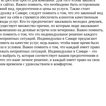
встреч или просто для компании. Для того чтобы заказать
ых сайтах. Важно помнить, что необходимо быть осторожным
ний вид, предпочтения и цены на услуги. Также стоит
уалку в Самаре, следует помнить о том, что это законный вид
ают на себя и стремятся обеспечить клиентов качественным
виды услуг. Кто-то предпочитает заказывать молодых девушек,
 Существует множество причин, по которым люди заказывают
т компанию на деловые встречи или вечеринки. Важно помнить,
но помнить о том, что это индивидуальное решение каждого
ь неприятных ситуаций. Индивидуалки в Самаре предлагают
мить на качестве услуг, ведь важно, чтобы ваше время было
ила и условия. Важно помнить о том, что каждый имеет право
збежать неприятных ситуаций. Индивидуалки в Самаре – это
 выбрать ту, которая соответствует вашим предпочтениям и
что это ваше личное решение, и каждый имеет право на свои
оим временем с удовольствием и комфортом.