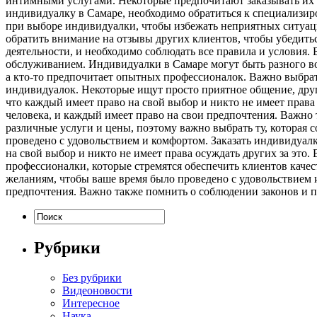
интимными услугами. Некоторые предпочитают заказывать их 
индивидуалку в Самаре, необходимо обратиться к специализи
при выборе индивидуалки, чтобы избежать неприятных ситуаци
обратить внимание на отзывы других клиентов, чтобы убедитьс
деятельности, и необходимо соблюдать все правила и условия.
обслуживанием. Индивидуалки в Самаре могут быть разного во
а кто-то предпочитает опытных профессионалок. Важно выбрат
индивидуалок. Некоторые ищут просто приятное общение, друг
что каждый имеет право на свой выбор и никто не имеет права
человека, и каждый имеет право на свои предпочтения. Важно
различные услуги и цены, поэтому важно выбрать ту, которая 
проведено с удовольствием и комфортом. Заказать индивидуалк
на свой выбор и никто не имеет права осуждать других за это
профессионалки, которые стремятся обеспечить клиентов каче
желаниям, чтобы ваше время было проведено с удовольствием и
предпочтения. Важно также помнить о соблюдении законов и п
Рубрики
Без рубрики
Видеоновости
Интересное
Наука