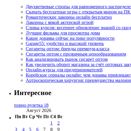
Двухветвевые стропы для равномерного распределе
Скачать бесплатные игры с открытым миром на ПК
Романтические лакорны онлайн бесплатно
Лакорны с яркой актерской игрой
Сливы курсов: весеннее обновление знаний со ски
Лучшие фильмы для просмотра дома
Какие дорамы сейчас на пике популярности
Garage55: удобство и высокий уровень
Сигареты оптом: бренды премиум-класса
Сигареты оптом с прозрачным ценообразованием
Как анализировать рынок сигарет оптом
Как увеличить оборот магазина за счёт оптовых зак
Онлайн-курсы для предпринимателей
Корейские сериалы онлайн: чем дорамы привлекаю
Артроскопическая хирургия: преимущества малоин
Интересное
порно рулетка 18
Август 2026
Пн
Вт
Ср
Чт
Пт
Сб
Вс
1
2
3
4
5
6
7
8
9