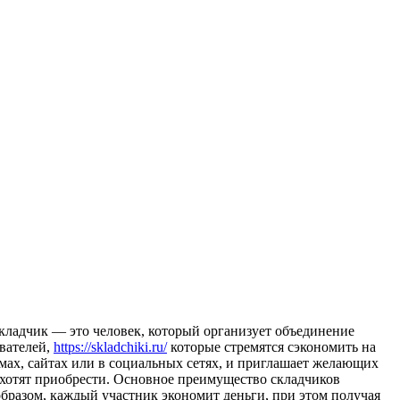
клaдчик — этo человек, который организует объединение
ователей,
https://skladchiki.ru/
которые стремятся сэкономить на
ах, сайтах или в социальных сетях, и приглашает желающих
и хотят приобрести. Основное преимущество складчиков
образом, каждый участник экономит деньги, при этом получая