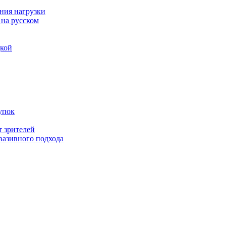
ния нагрузки
 на русском
дкой
упок
т зрителей
вазивного подхода