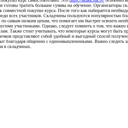
 покупал курс самостоятельно. Это
https://skladchik.tv/
особенно вы
 не готовы тратить большие суммы на обучение. Организаторы с
 совместной покупке курса. После того как набирается необходи
среди всех участников. Складчины пользуются популярностью бл
по самым низким ценам, что помогает им быстрее освоить необх
угими участниками. Однако, следует помнить о том, что важно
лам. Также стоит учитывать, что некоторые курсы могут быть п
вичков представляют собой удобный и выгодный способ получени
 опыт благодаря общению с единомышленниками. Важно следить з
я в складчинах.