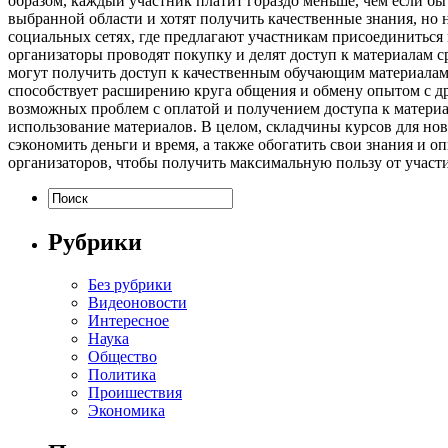
образом, каждый участник платит гораздо меньше, чем если бы
выбранной области и хотят получить качественные знания, но
социальных сетях, где предлагают участникам присоединиться к
организаторы проводят покупку и делят доступ к материалам 
могут получить доступ к качественным обучающим материалам 
способствует расширению круга общения и обмену опытом с др
возможных проблем с оплатой и получением доступа к материа
использование материалов. В целом, складчины курсов для но
сэкономить деньги и время, а также обогатить свои знания и
организаторов, чтобы получить максимальную пользу от участи
Рубрики
Без рубрики
Видеоновости
Интересное
Наука
Общество
Политика
Проишествия
Экономика