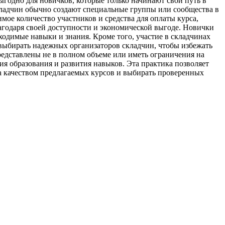
годно для новичков, которые только начинают свой путь в
кладчин обычно создают специальные группы или сообщества в
мое количество участников и средства для оплаты курса,
агодаря своей доступности и экономической выгоде. Новички
одимые навыки и знания. Кроме того, участие в складчинах
 выбирать надежных организаторов складчин, чтобы избежать
редставлены не в полном объеме или иметь ограничения на
я образования и развития навыков. Эта практика позволяет
а качеством предлагаемых курсов и выбирать проверенных