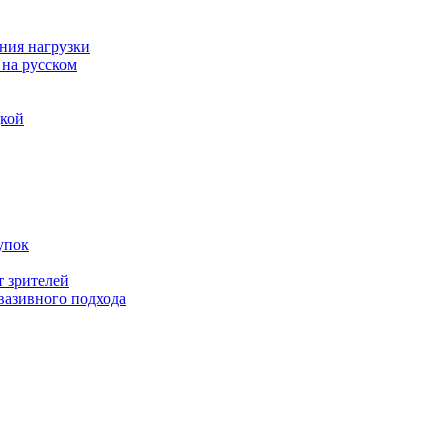
ния нагрузки
 на русском
дкой
упок
т зрителей
вазивного подхода