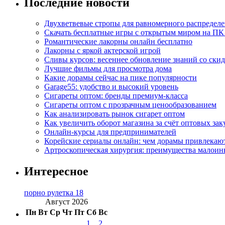
Последние новости
Двухветвевые стропы для равномерного распределе
Скачать бесплатные игры с открытым миром на ПК
Романтические лакорны онлайн бесплатно
Лакорны с яркой актерской игрой
Сливы курсов: весеннее обновление знаний со ски
Лучшие фильмы для просмотра дома
Какие дорамы сейчас на пике популярности
Garage55: удобство и высокий уровень
Сигареты оптом: бренды премиум-класса
Сигареты оптом с прозрачным ценообразованием
Как анализировать рынок сигарет оптом
Как увеличить оборот магазина за счёт оптовых зак
Онлайн-курсы для предпринимателей
Корейские сериалы онлайн: чем дорамы привлекаю
Артроскопическая хирургия: преимущества малоин
Интересное
порно рулетка 18
Август 2026
Пн
Вт
Ср
Чт
Пт
Сб
Вс
1
2