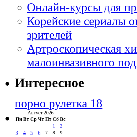
Онлайн-курсы для п
Корейские сериалы о
зрителей
Артроскопическая хи
малоинвазивного под
Интересное
порно рулетка 18
Август 2026
Пн
Вт
Ср
Чт
Пт
Сб
Вс
1
2
3
4
5
6
7
8
9