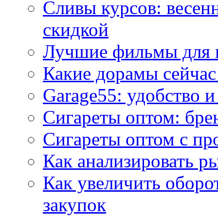
Сливы курсов: весен
скидкой
Лучшие фильмы для 
Какие дорамы сейчас
Garage55: удобство 
Сигареты оптом: бре
Сигареты оптом с пр
Как анализировать р
Как увеличить оборот
закупок