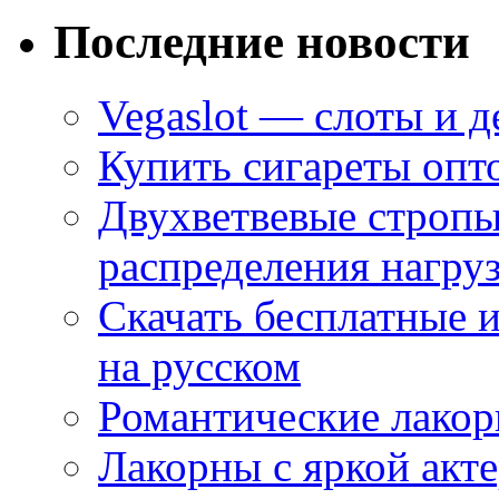
Последние новости
Vegaslot — слоты и д
Купить сигареты опт
Двухветвевые стропы
распределения нагру
Скачать бесплатные 
на русском
Романтические лакор
Лакорны с яркой акт