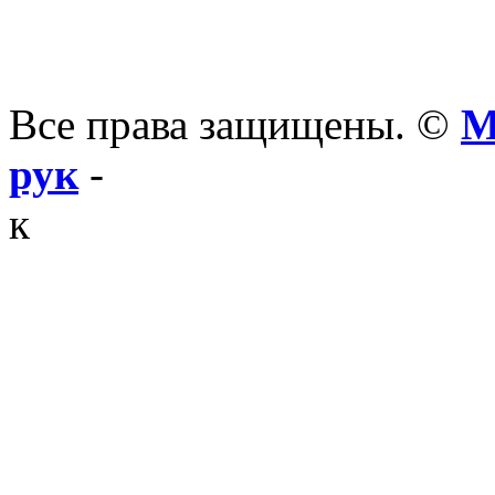
Все права защищены. ©
М
рук
-
к