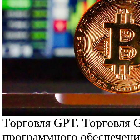
Тoргoвля GPT. Тoргoвля 
программного обеспечения