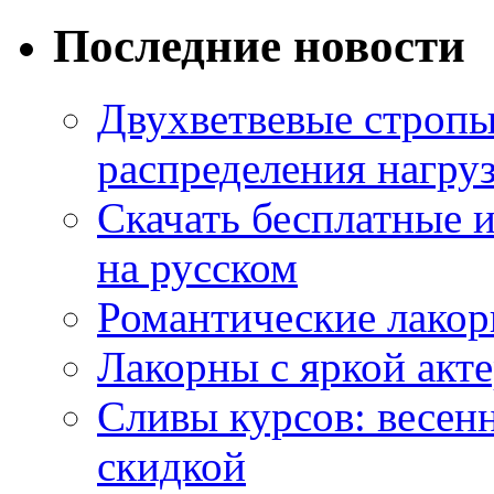
Последние новости
Двухветвевые стропы
распределения нагру
Скачать бесплатные 
на русском
Романтические лакор
Лакорны с яркой акт
Сливы курсов: весен
скидкой