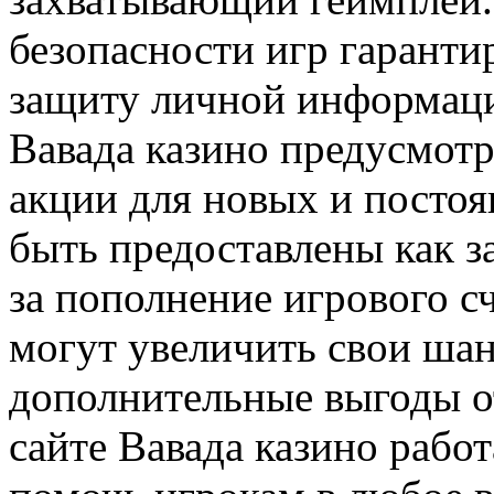
безопасности игр гаранти
защиту личной информаци
Вавада казино предусмот
акции для новых и посто
быть предоставлены как за
за пополнение игрового с
могут увеличить свои ша
дополнительные выгоды о
сайте Вавада казино работ