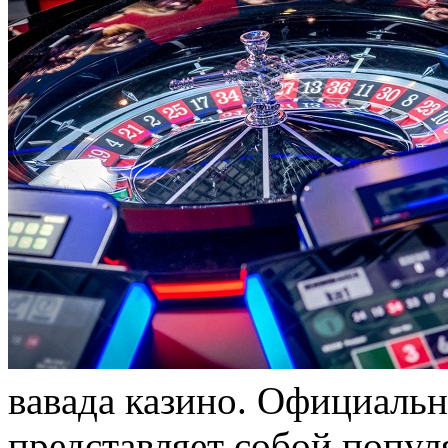
вaвaдa казино. Официальн
представляет собой попул