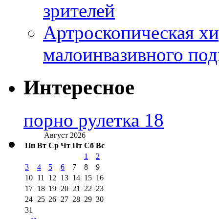
зрителей
Артроскопическая хи
малоинвазивного под
Интересное
порно рулетка 18
Август 2026
Пн
Вт
Ср
Чт
Пт
Сб
Вс
1
2
3
4
5
6
7
8
9
10
11
12
13
14
15
16
17
18
19
20
21
22
23
24
25
26
27
28
29
30
31