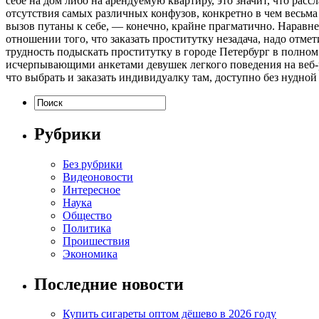
себе на дом либо на арендуемую квартиру, это значит, что расс
отсутствия самых различных конфузов, конкретно в чем весьма
вызов путаны к себе, — конечно, крайне прагматично. Наравне 
отношении того, что заказать проститутку незадача, надо отм
трудность подыскать проститутку в городе Петербург в полн
исчерпывающими анкетами девушек легкого поведения на веб-рес
что выбрать и заказать индивидуалку там, доступно без нудной
Рубрики
Без рубрики
Видеоновости
Интересное
Наука
Общество
Политика
Проишествия
Экономика
Последние новости
Купить сигареты оптом дёшево в 2026 году