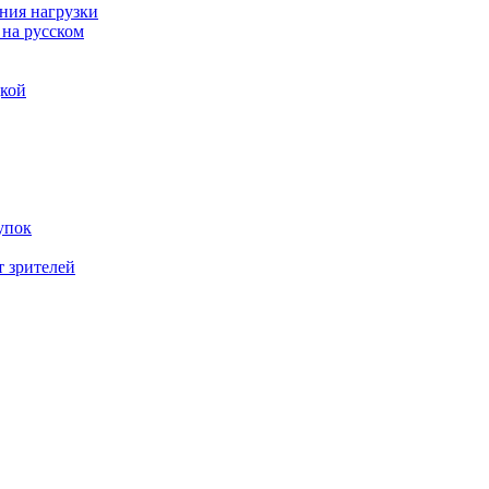
ния нагрузки
 на русском
дкой
упок
т зрителей