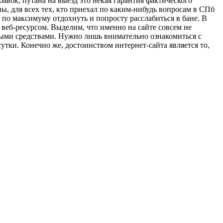
бавок, путана на выезд это некая гарантия фактического
ы, для всех тех, кто приехал по каким-нибудь вопросам в СПб
о по максимуму отдохнуть и попросту расслабиться в бане. В
 веб-ресурсом. Выделим, что именно на сайте совсем не
выми средствами. Нужно лишь внимательно ознакомиться с
утки. Конечно же, достоинством интернет-сайта является то,