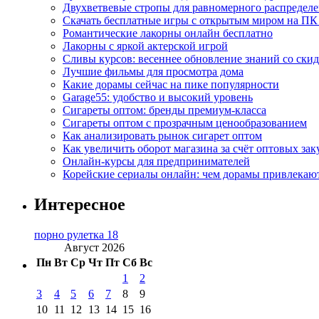
Двухветвевые стропы для равномерного распределе
Скачать бесплатные игры с открытым миром на ПК
Романтические лакорны онлайн бесплатно
Лакорны с яркой актерской игрой
Сливы курсов: весеннее обновление знаний со ски
Лучшие фильмы для просмотра дома
Какие дорамы сейчас на пике популярности
Garage55: удобство и высокий уровень
Сигареты оптом: бренды премиум-класса
Сигареты оптом с прозрачным ценообразованием
Как анализировать рынок сигарет оптом
Как увеличить оборот магазина за счёт оптовых зак
Онлайн-курсы для предпринимателей
Корейские сериалы онлайн: чем дорамы привлекаю
Интересное
порно рулетка 18
Август 2026
Пн
Вт
Ср
Чт
Пт
Сб
Вс
1
2
3
4
5
6
7
8
9
10
11
12
13
14
15
16