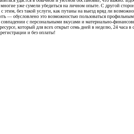
лабиться удастся в обычной и уютной обстановке, что важно. Вдо
 многие уже сумели убедиться на личном опыте. С другой сторон
с этим, без такой услуги, как путаны на выезд вряд ли возможн
етить — обусловлено это возможностью пользоваться профильным
ом совпадении с персональными вкусами и материально-финансо
урсе, который для всех открыт семь дней в неделю, 24 часа в с
 регистрации и без оплаты!