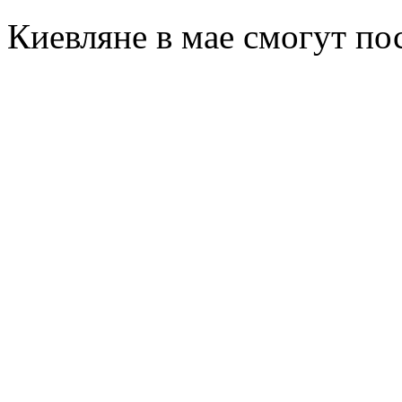
Киeвлянe в мae смогут по