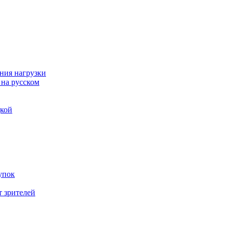
ния нагрузки
 на русском
дкой
упок
т зрителей