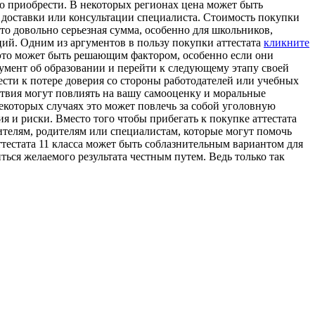
го приобрести. В некоторых регионах цена может быть
ги доставки или консультации специалиста. Стоимость покупки
Это довольно серьезная сумма, особенно для школьников,
ций. Одним из аргументов в пользу покупки аттестата
кликните
 это может быть решающим фактором, особенно если они
кумент об образовании и перейти к следующему этапу своей
ести к потере доверия со стороны работодателей или учебных
йствия могут повлиять на вашу самооценку и моральные
екоторых случаях это может повлечь за собой уголовную
я и риски. Вместо того чтобы прибегать к покупке аттестата
чителям, родителям или специалистам, которые могут помочь
ттестата 11 класса может быть соблазнительным вариантом для
ься желаемого результата честным путем. Ведь только так