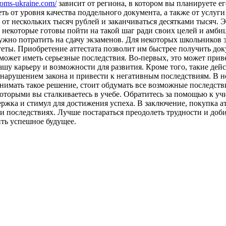
ploms-ukraine.com/
зависит от региона, в котором вы планируете е
еть от уровня качества поддельного документа, а также от услу
 от нескольких тысяч рублей и заканчиваться десятками тысяч. 
 некоторые готовы пойти на такой шаг ради своих целей и амби
нужно потратить на сдачу экзаменов. Для некоторых школьников
теты. Приобретение аттестата позволит им быстрее получить до
а может иметь серьезные последствия. Во-первых, это может прив
вашу карьеру и возможности для развития. Кроме того, такие де
 нарушением закона и привести к негативным последствиям. В н
имать такое решение, стоит обдумать все возможные последстви
 которыми вы сталкиваетесь в учебе. Обратитесь за помощью к у
ержка и стимул для достижения успеха. В заключение, покупка а
 последствиях. Лучше постараться преодолеть трудности и добит
ть успешное будущее.