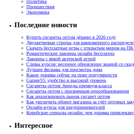
Политика
Проишествия
Экономика
Последние новости
Купить сигареты оптом дёшево в 2026 году
Двухветвевые стропы для равномерного распределе
Скачать бесплатные игры с открытым миром на ПК
Романтические лакорны онлайн бесплатно
Лакорны с яркой актерской игрой
Сливы курсов: весеннее обновление знаний со ски
Лучшие фильмы для просмотра дома
Какие дорамы сейчас на пике популярности
Garage55: удобство и высокий уровень
Сигареты оптом: бренды премиум-класса
Сигареты оптом с прозрачным ценообразованием
Как анализировать рынок сигарет оптом
Как увеличить оборот магазина за счёт оптовых зак
Онлайн-курсы для предпринимателей
Корейские сериалы онлайн: чем дорамы привлекаю
Интересное