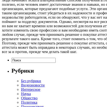
люди начинают искать альтернативные способы получения атт
полезно, если человек имеет достаточные знания и навыки, но
организации, которые предлагают подобные услуги. Эти орган
таким организациям, стоит убедиться в их надежности и профе
недовольству работодателя, если он обнаружит, что у вас нет 
поймают за подделку документов. Однако, несмотря на все рис
но вам не хватает времени или возможностей для получения атт
хотите изменить свою профессию и вам необходимо иметь соот
любом случае, прежде чем принимать решение о покупке аттеста
результате такого шага. Кроме того, стоит помнить о том, что 
Поэтому, прежде чем принимать решение о покупке аттестата, с
аттестата может быть оправдана в некоторых случаях, но необ
все за и против, прежде чем делать такой шаг.
Рубрики
Без рубрики
Видеоновости
Интересное
Наука
Общество
Политика
Проишествия