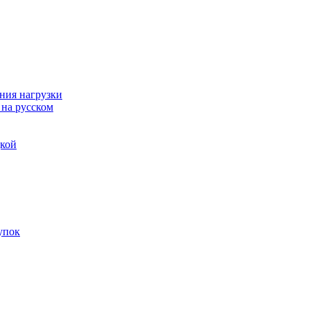
ния нагрузки
 на русском
дкой
упок