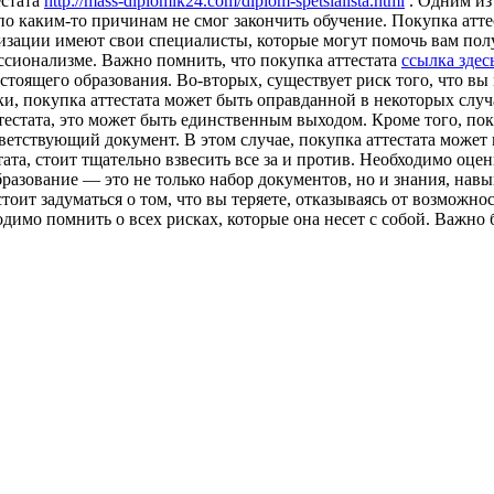
естата
http://mass-diplomik24.com/diplom-spetsialista.html
. Одним из 
 по каким-то причинам не смог закончить обучение. Покупка ат
изации имеют свои специалисты, которые могут помочь вам полу
ссионализме. Важно помнить, что покупка аттестата
ссылка здес
настоящего образования. Во-вторых, существует риск того, что в
ки, покупка аттестата может быть оправданной в некоторых случ
естата, это может быть единственным выходом. Кроме того, поку
ветствующий документ. В этом случае, покупка аттестата может
та, стоит тщательно взвесить все за и против. Необходимо оцен
образование — это не только набор документов, но и знания, нав
тоит задуматься о том, что вы теряете, отказываясь от возможно
ходимо помнить о всех рисках, которые она несет с собой. Важн