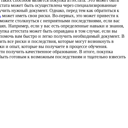
таких способов является покупка аттестата. Это может быть
тестата может быть осуществлена через специализированные
чить нужный документ. Однако, перед тем как обратиться к
ь
может иметь свои риски. Во-первых, это может привести к
ы можете столкнуться с неприятными последствиями, если вас
аях. Например, если у вас есть определенные навыки и знания,
пка аттестата может быть оправдана в том случае, если вы
 помочь вам быстро и легко получить необходимый документ. В
ить все риски и последствия, которые могут возникнуть в
ыки и опыт, которые вы получаете в процессе обучения.
сти получить качественное образование. В итоге, покупка
о быть готовым к возможным последствиям и тщательно взвесить