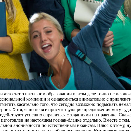
и аттестат о школьном образовании в этом деле точно не исключ
фессиональной компании и ознакомиться внимательно с привлек
етить касательно того, что сегодня возможно подыскать немал
рнет. Хотя, явно не все присутствующие предложения могут удо
действуют успешно справиться с заданиями на практике. Скаже
 изготовлен на настоящем гознак-бланке отдельно. Вместе с тем
льной анонимности по естественным нюансам. Плюс к этому, ну
тельными затратами сил и свободного времени. Вот почему допус