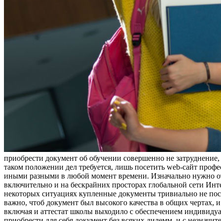
приобрести документ об обучении совершенно не затруднение, 
таком положении дел требуется, лишь посетить web-сайт про
иными разными в любой момент времени. Изначально нужно отм
включительно и на бескрайних просторах глобальной сети Инте
некоторых ситуациях купленные документы тривиально не посо
важно, чтоб документ был высокого качества в общих чертах, и
включая и аттестат школы выходило с обеспечением индивидуа
приобрести для себя документ без всяких дилемм, и с незначи