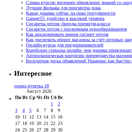
Сливы курсов: весеннее обновление знаний со ски
Лучшие фильмы для просмотра дома
Какие дорамы сейчас на пике популярности
Garage55: удобство и высокий уровень
Сигареты оптом: бренды премиум-класса
Сигареты оптом с прозрачным ценообразованием
Как анализировать рынок сигарет оптом
Как увеличить оборот магазина за счёт оптовых зак
Онлайн-курсы для предпринимателей
Корейские сериалы онлайн: чем дорамы привлекаю
Артроскопическая хирургия: преимущества малоин
Бесплатная доска объявлений Украины: как быстро 
Интересное
порно рулетка 18
Август 2026
Пн
Вт
Ср
Чт
Пт
Сб
Вс
1
2
3
4
5
6
7
8
9
10
11
12
13
14
15
16
17
18
19
20
21
22
23
24
25
26
27
28
29
30