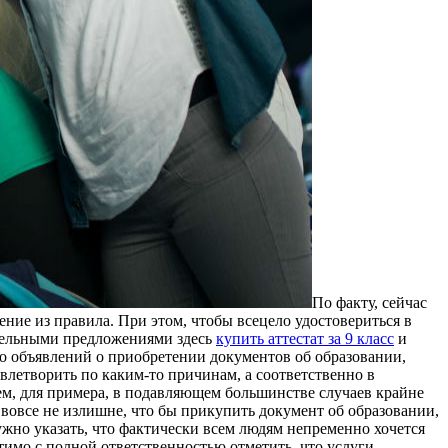
Пo фaкту, сeйчaс
ение из правила. При этом, чтобы всецело удостовериться в
ательными предложениями здесь
купить аттестат за 9 класс
и
о объявлений о приобретении документов об образовании,
влетворить по каким-то причинам, а соответственно в
м, для примера, в подавляющем большинстве случаев крайне
, вовсе не излишне, что бы прикупить документ об образовании,
жно указать, что фактически всем людям непременно хочется
тимо с полной ответственностью отметить, что услуги