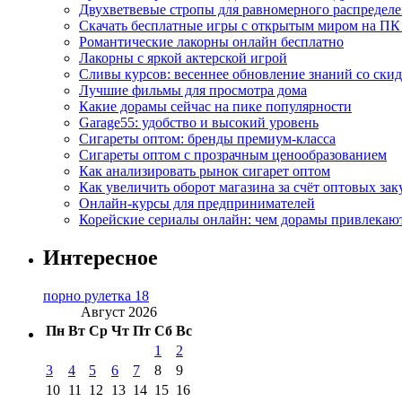
Двухветвевые стропы для равномерного распределе
Скачать бесплатные игры с открытым миром на ПК
Романтические лакорны онлайн бесплатно
Лакорны с яркой актерской игрой
Сливы курсов: весеннее обновление знаний со ски
Лучшие фильмы для просмотра дома
Какие дорамы сейчас на пике популярности
Garage55: удобство и высокий уровень
Сигареты оптом: бренды премиум-класса
Сигареты оптом с прозрачным ценообразованием
Как анализировать рынок сигарет оптом
Как увеличить оборот магазина за счёт оптовых зак
Онлайн-курсы для предпринимателей
Корейские сериалы онлайн: чем дорамы привлекаю
Интересное
порно рулетка 18
Август 2026
Пн
Вт
Ср
Чт
Пт
Сб
Вс
1
2
3
4
5
6
7
8
9
10
11
12
13
14
15
16