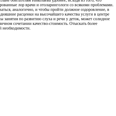
плане обитателям Николаева удобнее, исходя из того, что
ованные лор врачи и отоларингологи со всякими проблемами.
аться, аналогично, и чтобы пройти должное оздоровление, в
одняшние расценки на высочайшего качества услуги в центре
ы занятия по развитию слуха и речи у деток, может солидное
личном сочетании качество-стоимость. Отыскать более
й необходимости.