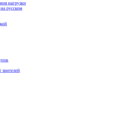
ния нагрузки
 на русском
дкой
упок
т зрителей