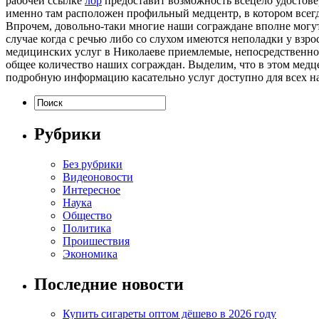
рабочей ссылке
лор
предоставит возможность всецело удостовери
именно там расположен профильный медцентр, в котором всег
Впрочем, довольно-таки многие наши сограждане вполне могут
случае когда с речью либо со слухом имеются неполадки у взр
медицинских услуг в Николаеве приемлемые, непосредственно б
общее количество наших сограждан. Выделим, что в этом медц
подробную информацию касательно услуг доступно для всех на
Рубрики
Без рубрики
Видеоновости
Интересное
Наука
Общество
Политика
Проишествия
Экономика
Последние новости
Купить сигареты оптом дёшево в 2026 году