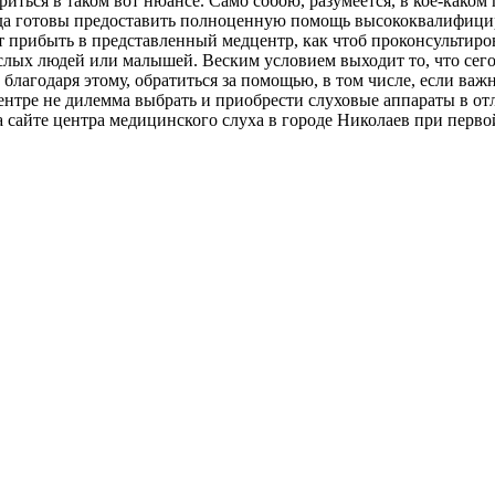
ться в таком вот нюансе. Само собою, разумеется, в кое-каком 
да готовы предоставить полноценную помощь высококвалифицир
 прибыть в представленный медцентр, как чтоб проконсультиров
ослых людей или малышей. Веским условием выходит то, что сег
лагодаря этому, обратиться за помощью, в том числе, если важн
ентре не дилемма выбрать и приобрести слуховые аппараты в от
 сайте центра медицинского слуха в городе Николаев при перво