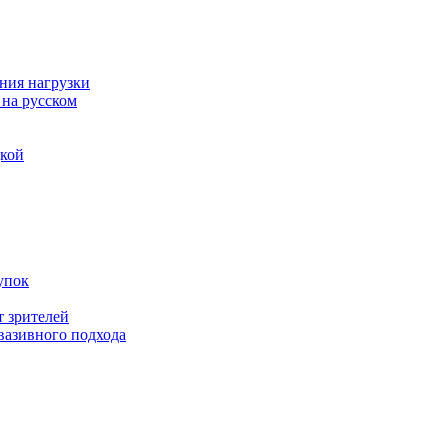
ния нагрузки
 на русском
дкой
упок
т зрителей
вазивного подхода