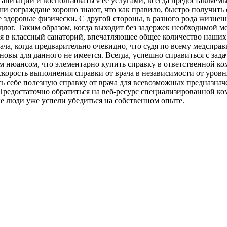
анизации и воспользоваться ее услугами, всегда предоставляемы
аши сограждане хорошо знают, что как правило, быстро получить
е здоровые физически. С другой стороны, в разного рода жизне
длог. Таким образом, когда выходит без задержек необходимой м
 в классный санаторий, впечатляющее общее количество наших с
ача, когда предварительно очевидно, что судя по всему медспра
новы для данного не имеется. Всегда, успешно справиться с задач
ем нюансом, что элементарно купить справку в ответственной ко
рость выполнения справки от врача в независимости от уровня 
ть себе полезную справку от врача для всевозможных предназнач
редостаточно обратиться на веб-ресурс специализированной ком
е люди уже успели убедиться на собственном опыте.