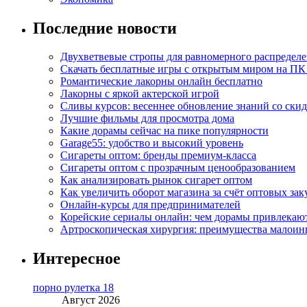
Последние новости
Двухветвевые стропы для равномерного распределе
Скачать бесплатные игры с открытым миром на ПК
Романтические лакорны онлайн бесплатно
Лакорны с яркой актерской игрой
Сливы курсов: весеннее обновление знаний со ски
Лучшие фильмы для просмотра дома
Какие дорамы сейчас на пике популярности
Garage55: удобство и высокий уровень
Сигареты оптом: бренды премиум-класса
Сигареты оптом с прозрачным ценообразованием
Как анализировать рынок сигарет оптом
Как увеличить оборот магазина за счёт оптовых зак
Онлайн-курсы для предпринимателей
Корейские сериалы онлайн: чем дорамы привлекаю
Артроскопическая хирургия: преимущества малоин
Интересное
порно рулетка 18
Август 2026