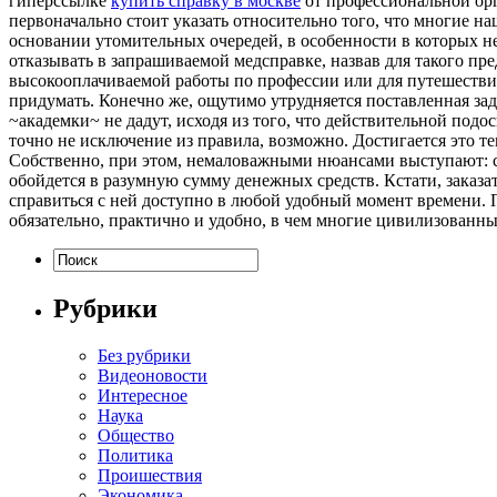
гиперссылке
купить справку в москве
от профессиональной орг
первоначально стоит указать относительно того, что многие н
основании утомительных очередей, в особенности в которых н
отказывать в запрашиваемой медсправке, назвав для такого пре
высокооплачиваемой работы по профессии или для путешествия
придумать. Конечно же, ощутимо утрудняется поставленная зад
~академки~ не дадут, исходя из того, что действительной подос
точно не исключение из правила, возможно. Достигается это т
Собственно, при этом, немаловажными нюансами выступают: ско
обойдется в разумную сумму денежных средств. Кстати, заказа
справиться с ней доступно в любой удобный момент времени. П
обязательно, практично и удобно, в чем многие цивилизованны
Рубрики
Без рубрики
Видеоновости
Интересное
Наука
Общество
Политика
Проишествия
Экономика