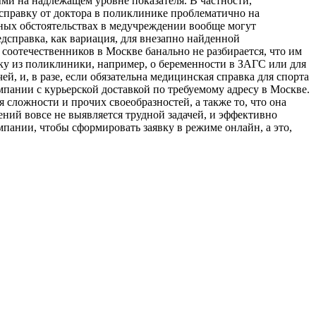
ми на надлежащем уровне показателя. В частности,
 справку от доктора в поликлинике проблематично на
нных обстоятельствах в медучреждении вообще могут
едсправка, как вариация, для внезапно найденной
оотечественников в Москве банально не разбирается, что им
вку из поликлиники, например, о беременности в ЗАГС или для
ей, и, в разе, если обязательна медицинская справка для спорта
мпании с курьерской доставкой по требуемому адресу в Москве.
сложности и прочих своеобразностей, а также то, что она
ений вовсе не выявляется трудной задачей, и эффективно
пании, чтобы сформировать заявку в режиме онлайн, а это,