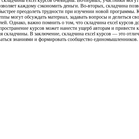
складчины excel курсов очевидны. Во-первых, участники могут 
зволяет каждому сэкономить деньги. Во-вторых, складчина поз
ыстрее преодолеть трудности при изучении новой программы. Кр
ы могут обсуждать материал, задавать вопросы и делиться сво
ей. Однако, важно помнить о том, что складчина excel курсов 
пространение курсов может нанести ущерб авторам и привести 
я складчины. В заключение, складчина excel курсов — это отл
иваться знаниями и формировать сообщество единомышленников.