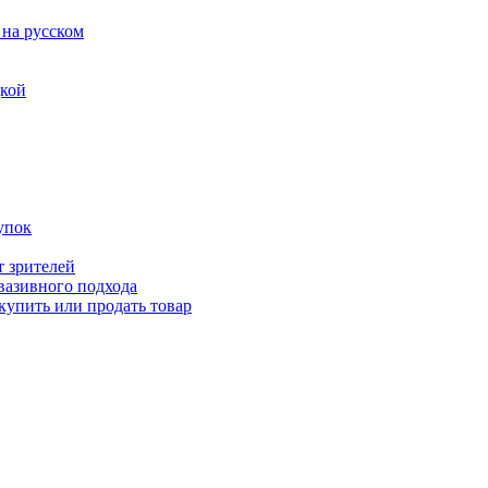
 на русском
дкой
упок
т зрителей
вазивного подхода
купить или продать товар