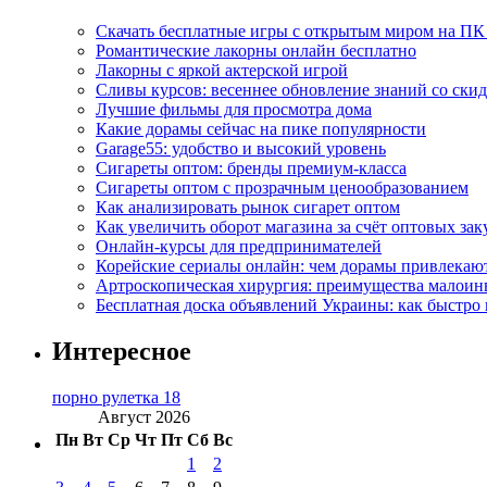
Скачать бесплатные игры с открытым миром на ПК
Романтические лакорны онлайн бесплатно
Лакорны с яркой актерской игрой
Сливы курсов: весеннее обновление знаний со ски
Лучшие фильмы для просмотра дома
Какие дорамы сейчас на пике популярности
Garage55: удобство и высокий уровень
Сигареты оптом: бренды премиум-класса
Сигареты оптом с прозрачным ценообразованием
Как анализировать рынок сигарет оптом
Как увеличить оборот магазина за счёт оптовых зак
Онлайн-курсы для предпринимателей
Корейские сериалы онлайн: чем дорамы привлекаю
Артроскопическая хирургия: преимущества малоин
Бесплатная доска объявлений Украины: как быстро 
Интересное
порно рулетка 18
Август 2026
Пн
Вт
Ср
Чт
Пт
Сб
Вс
1
2