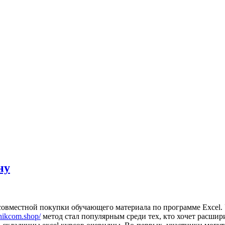
ну
б совместной покупки обучающего материала по программе Excel
chikcom.shop/
метод стал популярным среди тех, кто хочет расшир