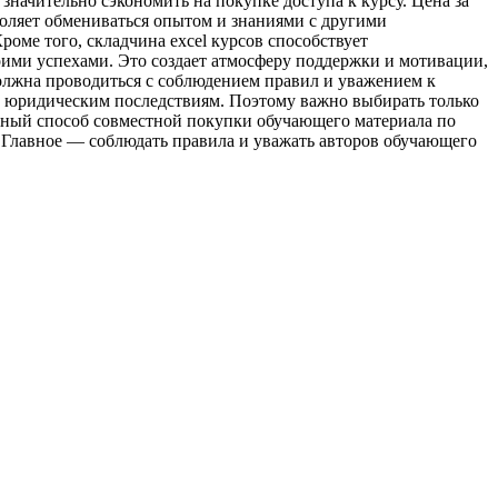
значительно сэкономить на покупке доступа к курсу. Цена за
воляет обмениваться опытом и знаниями с другими
оме того, складчина excel курсов способствует
ими успехами. Это создает атмосферу поддержки и мотивации,
должна проводиться с соблюдением правил и уважением к
к юридическим последствиям. Поэтому важно выбирать только
ичный способ совместной покупки обучающего материала по
 Главное — соблюдать правила и уважать авторов обучающего