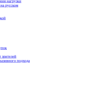
ния нагрузки
 на русском
дкой
упок
т зрителей
вазивного подхода