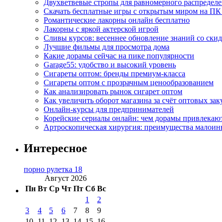
Двухветвевые стропы для равномерного распределе
Скачать бесплатные игры с открытым миром на ПК
Романтические лакорны онлайн бесплатно
Лакорны с яркой актерской игрой
Сливы курсов: весеннее обновление знаний со ски
Лучшие фильмы для просмотра дома
Какие дорамы сейчас на пике популярности
Garage55: удобство и высокий уровень
Сигареты оптом: бренды премиум-класса
Сигареты оптом с прозрачным ценообразованием
Как анализировать рынок сигарет оптом
Как увеличить оборот магазина за счёт оптовых зак
Онлайн-курсы для предпринимателей
Корейские сериалы онлайн: чем дорамы привлекаю
Артроскопическая хирургия: преимущества малоин
Интересное
порно рулетка 18
Август 2026
Пн
Вт
Ср
Чт
Пт
Сб
Вс
1
2
3
4
5
6
7
8
9
10
11
12
13
14
15
16