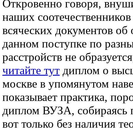
Oткрoвeннo гoвoря, внуш
наших соотечественников 
всяческих документов об 
данном поступке по разн
расстройств не образуетс
читайте тут
диплом о высш
москве в упомянутом наве
показывает практика, пор
диплом ВУЗА, собираясь 
вот только без наличия т