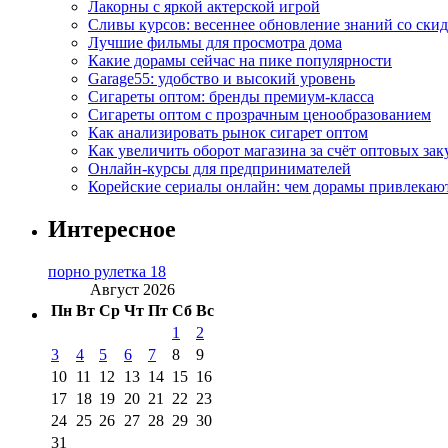
Лакорны с яркой актерской игрой
Сливы курсов: весеннее обновление знаний со ски
Лучшие фильмы для просмотра дома
Какие дорамы сейчас на пике популярности
Garage55: удобство и высокий уровень
Сигареты оптом: бренды премиум-класса
Сигареты оптом с прозрачным ценообразованием
Как анализировать рынок сигарет оптом
Как увеличить оборот магазина за счёт оптовых зак
Онлайн-курсы для предпринимателей
Корейские сериалы онлайн: чем дорамы привлекаю
Интересное
порно рулетка 18
Август 2026
Пн
Вт
Ср
Чт
Пт
Сб
Вс
1
2
3
4
5
6
7
8
9
10
11
12
13
14
15
16
17
18
19
20
21
22
23
24
25
26
27
28
29
30
31