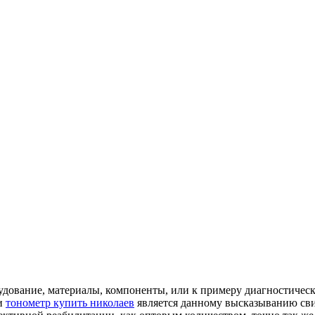
рудование, материалы, компоненты, или к примеру диагностичес
 и
тонометр купить николаев
является данному высказыванию сви