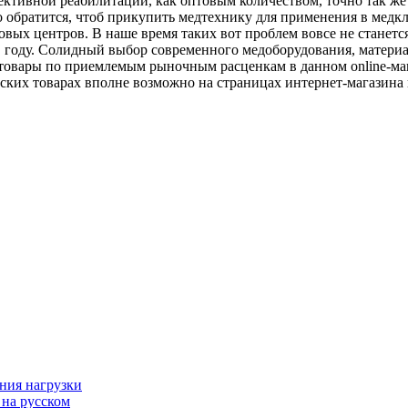
ективной реабилитации, как оптовым количеством, точно так же
о обратится, чтоб прикупить медтехнику для применения в медкл
овых центров. В наше время таких вот проблем вовсе не станет
в году. Солидный выбор современного медоборудования, матери
товары по приемлемым рыночным расценкам в данном online-мага
их товарах вполне возможно на страницах интернет-магазина п
ния нагрузки
 на русском