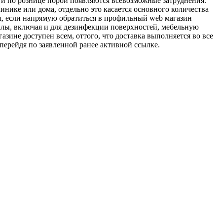
 и по рознице порой появляются всевозможные затруднения.
инике или дома, отдельно это касается основного количества
ся, если напрямую обратиться в профильный web магазин
алы, включая и для дезинфекции поверхностей, мебельную
зине доступен всем, оттого, что доставка выполняется во все
ерейдя по заявленной ранее активной ссылке.