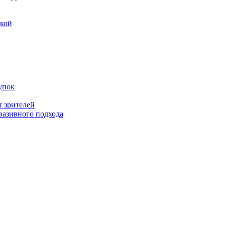
дкой
упок
т зрителей
вазивного подхода