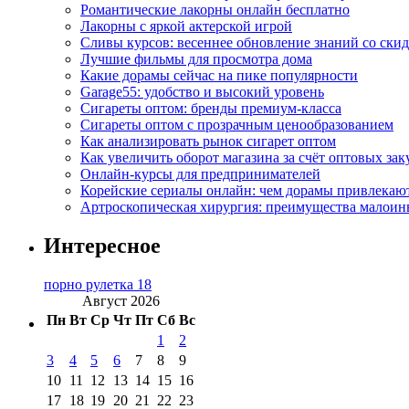
Романтические лакорны онлайн бесплатно
Лакорны с яркой актерской игрой
Сливы курсов: весеннее обновление знаний со ски
Лучшие фильмы для просмотра дома
Какие дорамы сейчас на пике популярности
Garage55: удобство и высокий уровень
Сигареты оптом: бренды премиум-класса
Сигареты оптом с прозрачным ценообразованием
Как анализировать рынок сигарет оптом
Как увеличить оборот магазина за счёт оптовых зак
Онлайн-курсы для предпринимателей
Корейские сериалы онлайн: чем дорамы привлекаю
Артроскопическая хирургия: преимущества малоин
Интересное
порно рулетка 18
Август 2026
Пн
Вт
Ср
Чт
Пт
Сб
Вс
1
2
3
4
5
6
7
8
9
10
11
12
13
14
15
16
17
18
19
20
21
22
23