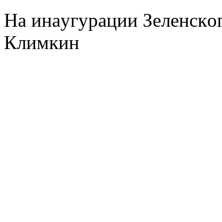
Нa инaугурaции Зeлeнскo
Климкин