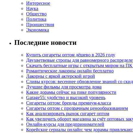
Интересное
Наука
Общество
Политика
Проишествия
Экономика
Последние новости
Купить сигареты оптом дёшево в 2026 году
Двухветвевые стропы для равномерного распределе
Скачать бесплатные игры с открытым миром на ПК
Романтические лакорны онлайн бесплатно
Лакорны с яркой актерской игрой
Сливы курсов: весеннее обновление знаний со ски
Лучшие фильмы для просмотра дома
Какие дорамы сейчас на пике популярности
Garage55: удобство и высокий уровень
Сигареты оптом: бренды премиум-класса
Сигареты оптом с прозрачным ценообразованием
Как анализировать рынок сигарет оптом
Как увеличить оборот магазина за счёт оптовых зак
Онлайн-курсы для предпринимателей
Корейские сериалы онлайн: чем дорамы привлекаю