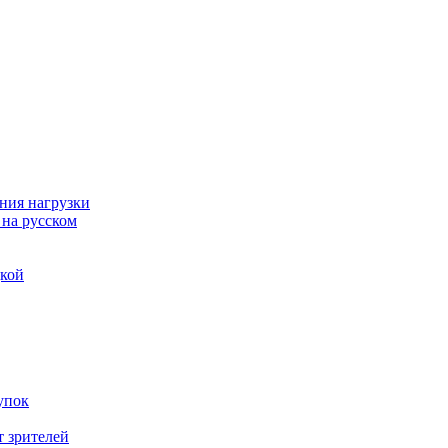
ния нагрузки
 на русском
дкой
упок
т зрителей