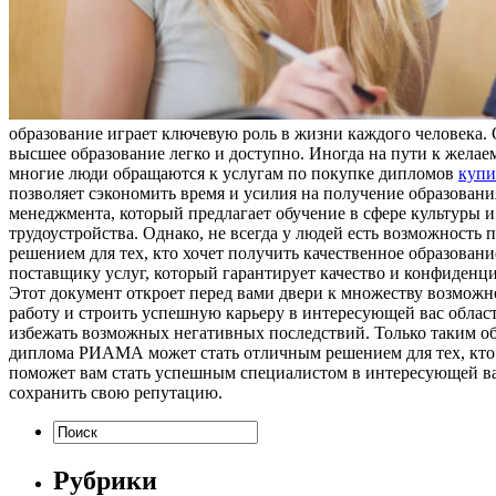
образование играет ключевую роль в жизни каждого человека. 
высшее образование легко и доступно. Иногда на пути к желае
многие люди обращаются к услугам по покупке дипломов
купи
позволяет сэкономить время и усилия на получение образова
менеджмента, который предлагает обучение в сфере культуры 
трудоустройства. Однако, не всегда у людей есть возможност
решением для тех, кто хочет получить качественное образовани
поставщику услуг, который гарантирует качество и конфиденц
Этот документ откроет перед вами двери к множеству возмож
работу и строить успешную карьеру в интересующей вас обла
избежать возможных негативных последствий. Только таким об
диплома РИАМА может стать отличным решением для тех, кто х
поможет вам стать успешным специалистом в интересующей ва
сохранить свою репутацию.
Рубрики