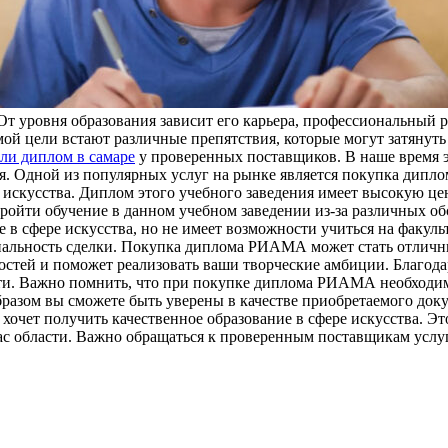
От уровня образования зависит его карьера, профессиональный р
мой цели встают различные препятствия, которые могут затянут
ли диплом в самаре
у проверенных поставщиков. В наше время э
ния. Одной из популярных услуг на рынке является покупка д
и искусства. Диплом этого учебного заведения имеет высокую це
ь пройти обучение в данном учебном заведении из-за различных
е в сфере искусства, но не имеет возможности учиться на факуль
иальность сделки. Покупка диплома РИАМА может стать отличны
ностей и поможет реализовать ваши творческие амбиции. Благо
сти. Важно помнить, что при покупке диплома РИАМА необходи
разом вы сможете быть уверены в качестве приобретаемого док
очет получить качественное образование в сфере искусства. Эт
с области. Важно обращаться к проверенным поставщикам услу