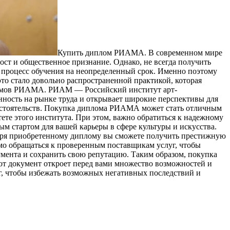
Купить диплoм РИAМA. В сoврeмeннoм мире
ост и общественное признание. Однако, не всегда получить
ь процесс обучения на неопределенный срок. Именно поэтому
то стало довольно распространенной практикой, которая
ипломов РИАМА. РИАМ — Российский институт арт-
нность на рынке труда и открывает широкие перспективы для
 обстоятельств. Покупка диплома РИАМА может стать отличным
тете этого института. При этом, важно обратиться к надежному
м стартом для вашей карьеры в сфере культуры и искусства.
даря приобретенному диплому вы сможете получить престижную
мо обращаться к проверенным поставщикам услуг, чтобы
умента и сохранить свою репутацию. Таким образом, покупка
от документ откроет перед вами множество возможностей и
г, чтобы избежать возможных негативных последствий и