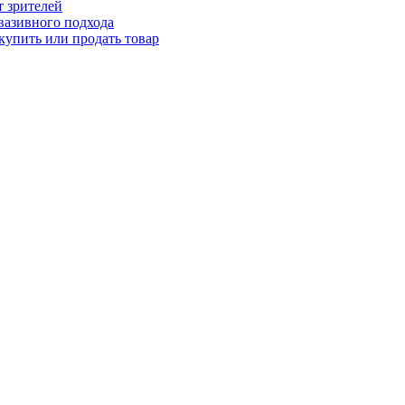
т зрителей
вазивного подхода
купить или продать товар