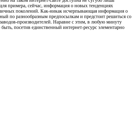
енно на таком интернет-сайте доступна не сугубо лишь
 для примера, сейчас, информация о новых тенденциях
азличных поколений. Как-никак исчерпывающая информация о
льный по разнообразным предпосылкам и предстоит решиться со
 заводов-производителей. Наравне с этим, в любую минуту
о быть, посетив единственный интернет-ресурс элементарно