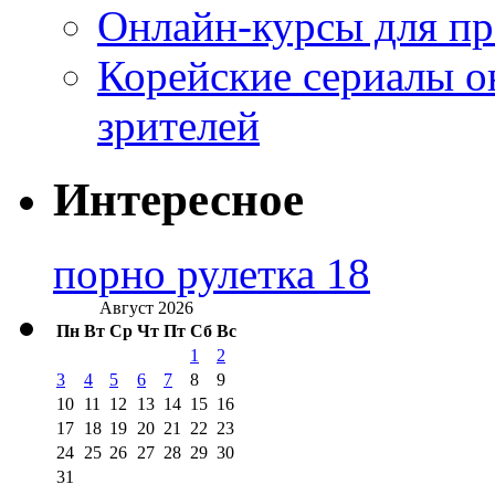
Онлайн-курсы для п
Корейские сериалы о
зрителей
Интересное
порно рулетка 18
Август 2026
Пн
Вт
Ср
Чт
Пт
Сб
Вс
1
2
3
4
5
6
7
8
9
10
11
12
13
14
15
16
17
18
19
20
21
22
23
24
25
26
27
28
29
30
31