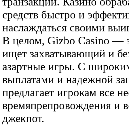
транзакций. Казино обраб
средств быстро и эффекти
наслаждаться своими выи
В целом, Gizbo Casino — э
ищет захватывающий и бе
азартные игры. С широки
выплатами и надежной за
предлагает игрокам все н
времяпрепровождения и 
джекпот.