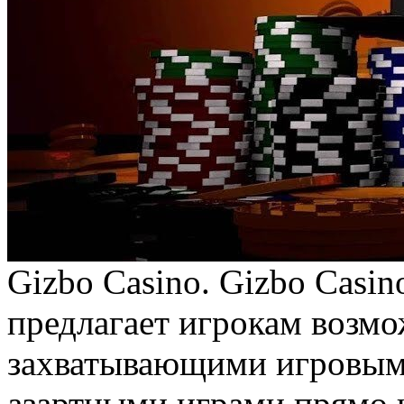
Gizbo Casino. Gizbo Casin
предлагает игрокам возмо
захватывающими игровым
азартными играми прямо и