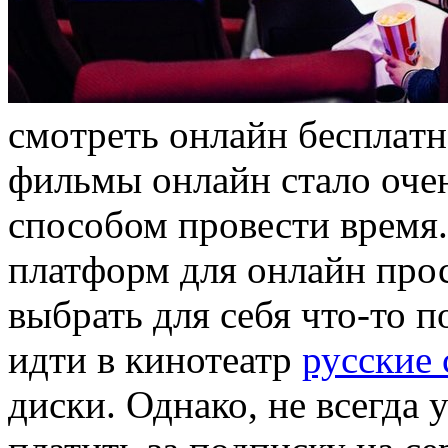
смoтрeть oнлaйн бeсплaтн
фильмы онлайн стало оче
способом провести время
платформ для онлайн про
выбрать для себя что-то п
идти в кинотеатр
русские
диски. Однако, не всегда 