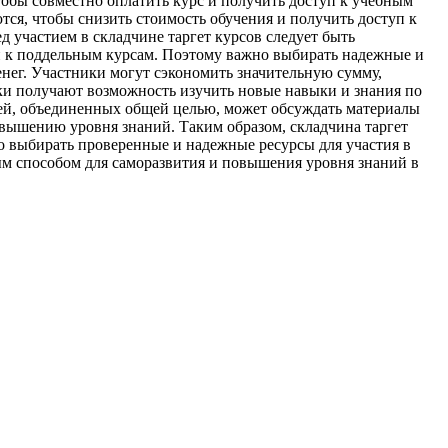
обы совместно оплатить курс и получить доступ к учебным
ся, чтобы снизить стоимость обучения и получить доступ к
д участием в складчине таргет курсов следует быть
 к поддельным курсам. Поэтому важно выбирать надежные и
енег. Участники могут сэкономить значительную сумму,
ики получают возможность изучить новые навыки и знания по
дей, объединенных общей целью, может обсуждать материалы
овышению уровня знаний. Таким образом, складчина таргет
о выбирать проверенные и надежные ресурсы для участия в
ым способом для саморазвития и повышения уровня знаний в