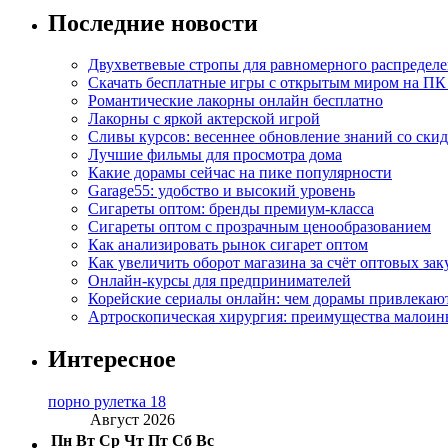
Последние новости
Двухветвевые стропы для равномерного распределе
Скачать бесплатные игры с открытым миром на ПК
Романтические лакорны онлайн бесплатно
Лакорны с яркой актерской игрой
Сливы курсов: весеннее обновление знаний со ски
Лучшие фильмы для просмотра дома
Какие дорамы сейчас на пике популярности
Garage55: удобство и высокий уровень
Сигареты оптом: бренды премиум-класса
Сигареты оптом с прозрачным ценообразованием
Как анализировать рынок сигарет оптом
Как увеличить оборот магазина за счёт оптовых зак
Онлайн-курсы для предпринимателей
Корейские сериалы онлайн: чем дорамы привлекаю
Артроскопическая хирургия: преимущества малоин
Интересное
порно рулетка 18
Август 2026
Пн
Вт
Ср
Чт
Пт
Сб
Вс