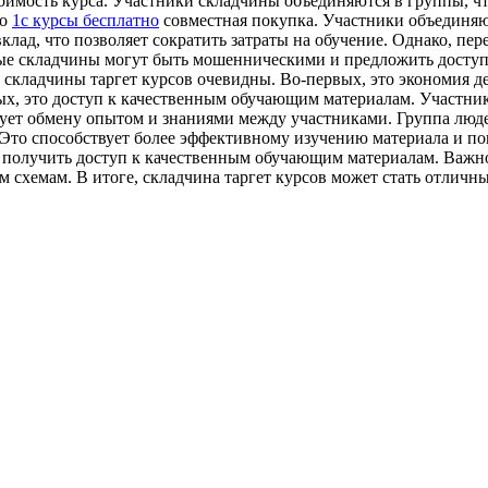
оимость курса. Участники складчины объединяются в группы, чт
то
1c курсы бесплатно
совместная покупка. Участники объединяют
лад, что позволяет сократить затраты на обучение. Однако, пере
ые складчины могут быть мошенническими и предложить доступ
 складчины таргет курсов очевидны. Во-первых, это экономия д
рых, это доступ к качественным обучающим материалам. Участн
твует обмену опытом и знаниями между участниками. Группа лю
. Это способствует более эффективному изучению материала и п
и получить доступ к качественным обучающим материалам. Важн
схемам. В итоге, складчина таргет курсов может стать отличн