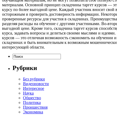
обучающим материалам, но не могут позволить себе полную ст
материалам. Основной принцип складчины таргет курсов — э
курсу по более выгодной цене. Каждый участник вносит свой вк
осторожным и проверить достоверность информации. Некотор
проверенные ресурсы для участия в складчинах. Преимущества
разделяя расходы на обучение с другими участниками. Во-вто
выгодной цене. Кроме того, складчина таргет курсов способс
курса, задавать вопросы и делиться своими мыслями и идеями
курсов — это отличная возможность сэкономить на обучении 
складчинах и быть внимательным к возможным мошенническим 
интересующей области.
Рубрики
Без рубрики
Видеоновости
Интересное
Наука
Общество
Политика
Проишествия
Экономика