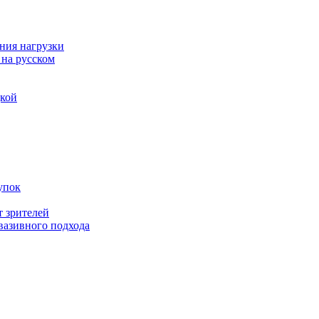
ния нагрузки
 на русском
дкой
упок
т зрителей
вазивного подхода