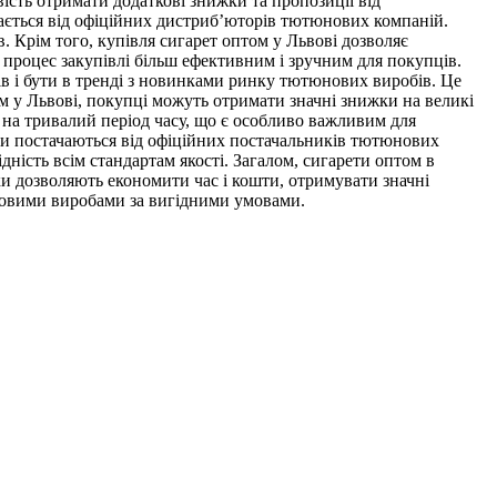
сть отримати додаткові знижки та пропозиції від
ачається від офіційних дистриб’юторів тютюнових компаній.
. Крім того, купівля сигарет оптом у Львові дозволяє
 процес закупівлі більш ефективним і зручним для покупців.
в і бути в тренді з новинками ринку тютюнових виробів. Це
м у Львові, покупці можуть отримати значні знижки на великі
 на тривалий період часу, що є особливо важливим для
они постачаються від офіційних постачальників тютюнових
ність всім стандартам якості. Загалом, сигарети оптом в
ки дозволяють економити час і кошти, отримувати значні
новими виробами за вигідними умовами.