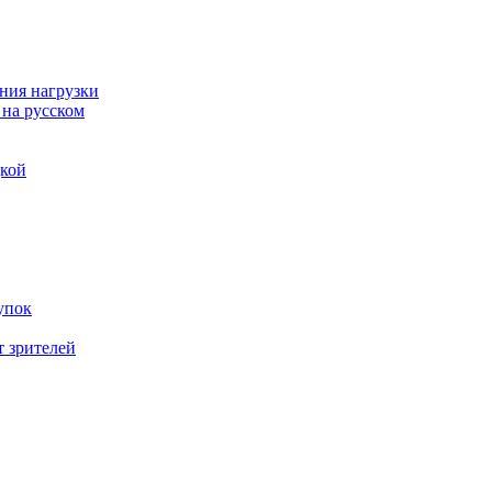
ния нагрузки
 на русском
дкой
упок
т зрителей