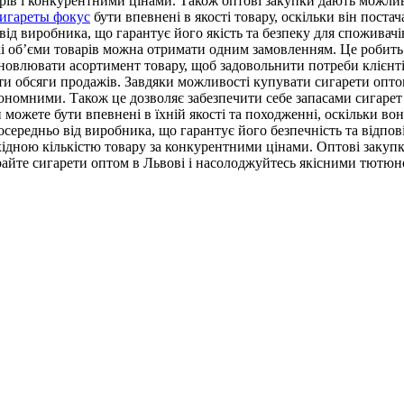
ів і конкурентними цінами. Також оптові закупки дають можливі
игареты фокус
бути впевнені в якості товару, оскільки він пост
д виробника, що гарантує його якість та безпеку для споживачів
икі об’єми товарів можна отримати одним замовленням. Це робить
новлювати асортимент товару, щоб задовольнити потреби клієнті
ти обсяги продажів. Завдяки можливості купувати сигарети опто
кономними. Також це дозволяє забезпечити себе запасами сигарет
 можете бути впевнені в їхній якості та походженні, оскільки в
ередньо від виробника, що гарантує його безпечність та відповід
хідною кількістю товару за конкурентними цінами. Оптові закуп
райте сигарети оптом в Львові і насолоджуйтесь якісними тютю