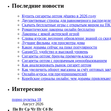
Последние новости
Купить сигареты оптом дёшево в 2026 году
Двухветвевые стропы для равномерного распределе
Скачать бесплатные игры с открытым миром на ПК
Романтические лакорны онлайн бесплатно
Лакорны с яркой актерской игрой
Сливы курсов: весеннее обновление знаний со ски
Лучшие фильмы для просмотра дома
Какие дорамы сейчас на пике популярности
Garage55: удобство и высокий уровень
Сигареты оптом: бренды премиум-класса
Сигареты оптом с прозрачным ценообразованием
Как анализировать рынок сигарет оптом
Как увеличить оборот магазина за счёт оптовых зак
Онлайн-курсы для предпринимателей
Корейские сериалы онлайн: чем дорамы привлекаю
Интересное
порно рулетка 18
Август 2026
Пн
Вт
Ср
Чт
Пт
Сб
Вс