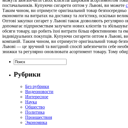
можуть забезпечити своїх клієнтів широким асортиментом товар
постачальників. Купуючи сигарети оптом у Львові, ви можете
с
Таким чином, ви отримуєте оригінальний товар безпосередньо ві
економити на витратах на доставку та логістику, оскільки вел
Оптові закупки сигарет у Львові також дозволяють регулярно о
допомагає підприємствам залучати нових клієнтів та збільшува
обсяги товару, що робить їхні витрати більш ефективними та е
індивідуальних покупців. Купуючи сигарети оптом в Львові, ви
компаній. Таким чином, ви отримуєте оригінальний товар безпос
Львові — це зручний та вигідний спосіб забезпечити себе необ
знижки та регулярно оновлювати асортимент товару. Тому оби
Рубрики
Без рубрики
Видеоновости
Интересное
Наука
Общество
Политика
Проишествия
Экономика