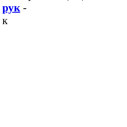
рук
-
к