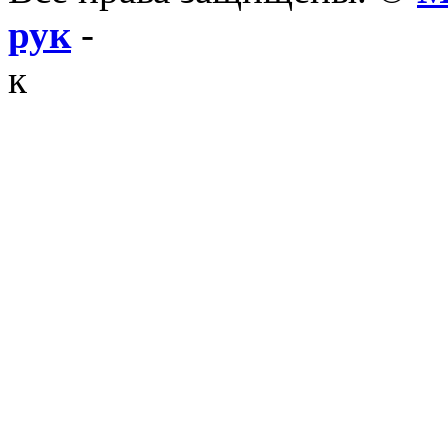
рук
-
к