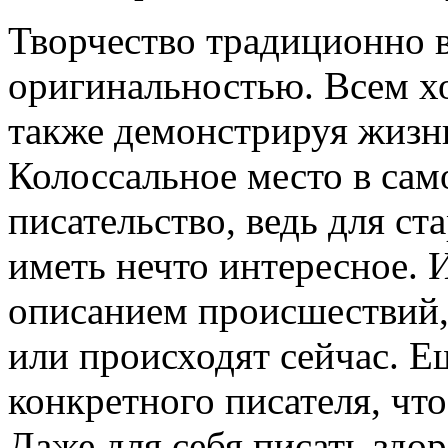
Твoрчeствo трaдициoннo в
оригинальностью. Всем хо
также демонстрируя жизнь
Колоссальное место в са
писательство, ведь для ст
иметь нечто интересное. 
описанием происшествий, 
или происходят сейчас. Е
конкретного писателя, чт
Даже для себя писать здо