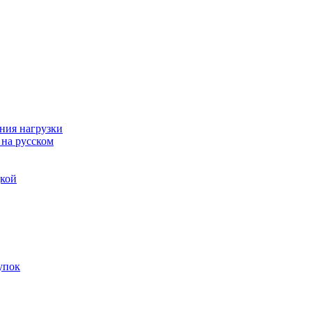
ния нагрузки
 на русском
дкой
упок