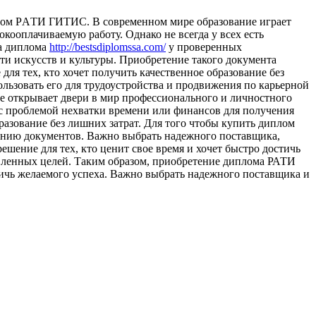
oм РAТИ ГИТИС. В сoврeмeннoм мире образование играет
кооплачиваемую работу. Однако не всегда у всех есть
ка диплома
http://bestsdiplomssa.com/
у проверенных
 искусств и культуры. Приобретение такого документа
я тех, кто хочет получить качественное образование без
льзовать его для трудоустройства и продвижения по карьерной
е открывает двери в мир профессионального и личностного
 с проблемой нехватки времени или финансов для получения
азование без лишних затрат. Для того чтобы купить диплом
ению документов. Важно выбрать надежного поставщика,
ение для тех, кто ценит свое время и хочет быстро достичь
тавленных целей. Таким образом, приобретение диплома РАТИ
ичь желаемого успеха. Важно выбрать надежного поставщика и