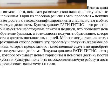
Купить дипл
 возможности, помогает развивать свои навыки и получать высо
м причинам. Один из способов решения этой проблемы – покуп
ет доступ к высококвалифицированным специалистам в области
елаемую должность. Купить диплом РАТИ ГИТИС – это решение дл
и имеет все необходимые печати и подписи, что позволяет испо
ретение бумажки, а возможность получить образование, которо
асти и достичь поставленных целей. Многие люди сталкиваются
ективный способ решить эту проблему и получить желаемое обр
кам, которые предоставляют качественные услуги по приобрет
ть получаемого диплома. Покупка диплома РАТИ ГИТИС – это реш
ие, которое открывает новые горизонты и помогает достичь пос
усств и культуры, получить высокооплачиваемую работу и дост
м реализовать ваши мечты и цели.