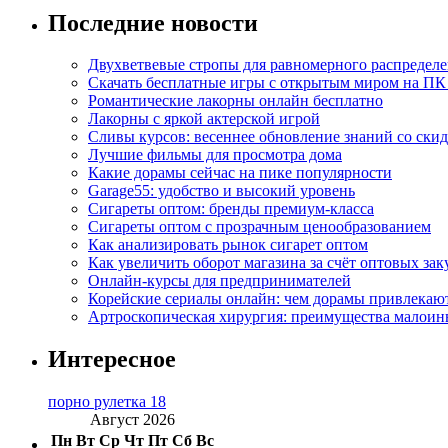
Последние новости
Двухветвевые стропы для равномерного распределе
Скачать бесплатные игры с открытым миром на ПК
Романтические лакорны онлайн бесплатно
Лакорны с яркой актерской игрой
Сливы курсов: весеннее обновление знаний со ски
Лучшие фильмы для просмотра дома
Какие дорамы сейчас на пике популярности
Garage55: удобство и высокий уровень
Сигареты оптом: бренды премиум-класса
Сигареты оптом с прозрачным ценообразованием
Как анализировать рынок сигарет оптом
Как увеличить оборот магазина за счёт оптовых зак
Онлайн-курсы для предпринимателей
Корейские сериалы онлайн: чем дорамы привлекаю
Артроскопическая хирургия: преимущества малоин
Интересное
порно рулетка 18
Август 2026
Пн
Вт
Ср
Чт
Пт
Сб
Вс