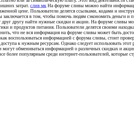
платно или за символическую плату. Этот вид деятельности ста
лишних затрат.
слив мк
На форуме сливы можно найти информацию
иженной цене. Пользователи делятся ссылками, кодами и инстру
 заключается в том, чтобы помочь людям сэкономить деньги и п
друг другу найти нужные скидки и акции. На форуме сливы мо
етики и продуктов питания. Пользователи делятся своими наход
нить, что не вся информация на форуме сливы может быть дост
 как воспользоваться информацией с форума сливы, стоит прове
доступа к нужным ресурсам. Однако следует использовать этот 
ди могут обмениваться информацией о различных скидках и акци
все более популярным среди интернет-пользователей, которые с