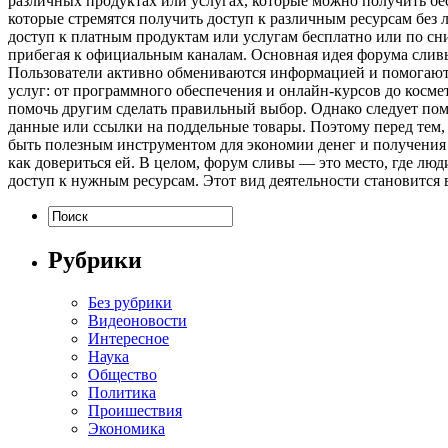
различных продуктах или услугах, которые можно получить бес
которые стремятся получить доступ к различным ресурсам без 
доступ к платным продуктам или услугам бесплатно или по сн
прибегая к официальным каналам. Основная идея форума сливы
Пользователи активно обмениваются информацией и помогают 
услуг: от программного обеспечения и онлайн-курсов до косм
помочь другим сделать правильный выбор. Однако следует пом
данные или ссылки на поддельные товары. Поэтому перед тем,
быть полезным инструментом для экономии денег и получения 
как довериться ей. В целом, форум сливы — это место, где лю
доступ к нужным ресурсам. Этот вид деятельности становится 
Рубрики
Без рубрики
Видеоновости
Интересное
Наука
Общество
Политика
Проишествия
Экономика