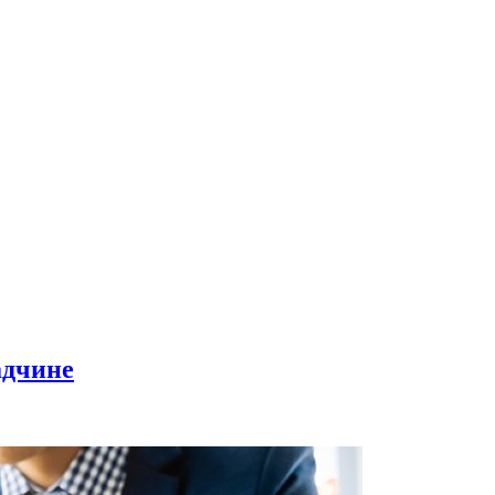
адчине