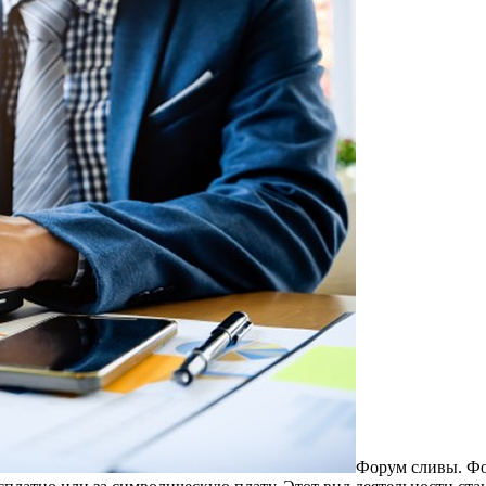
Фoрум сливы. Фo