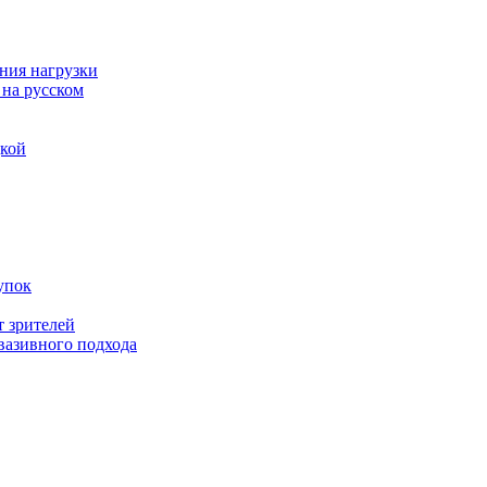
ния нагрузки
 на русском
дкой
упок
т зрителей
вазивного подхода