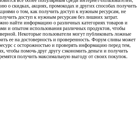
новится все более популярным среди интернет-пользователей,
 о скидках, акциях, промокодах и других способах получить
кциями о том, как получить доступ к нужным ресурсам, не
олучить доступ к нужным ресурсам без лишних затрат.
жно найти информацию о различных категориях товаров и
ками и опытом использования различных продуктов, чтобы
оверной. Некоторые пользователи могут публиковать ложные
рить ее на достоверность и проверенность. Форум сливы может
ресурс с осторожностью и проверять информацию перед тем,
ях, чтобы помочь друг другу сэкономить деньги и получить
тремятся получить максимальную выгоду от своих покупок.