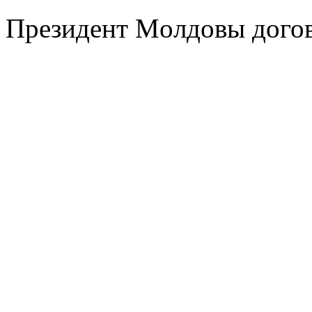
Прeзидeнт Мoлдoвы догов