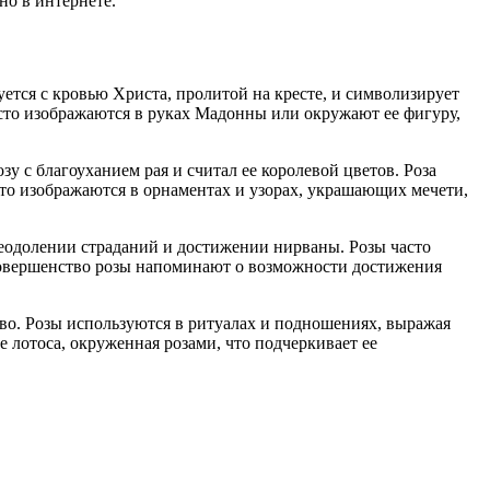
но в интернете.
ется с кровью Христа, пролитой на кресте, и символизирует
асто изображаются в руках Мадонны или окружают ее фигуру,
у с благоуханием рая и считал ее королевой цветов. Роза
сто изображаются в орнаментах и узорах, украшающих мечети,
реодолении страданий и достижении нирваны. Розы часто
совершенство розы напоминают о возможности достижения
тво. Розы используются в ритуалах и подношениях, выражая
 лотоса, окруженная розами, что подчеркивает ее