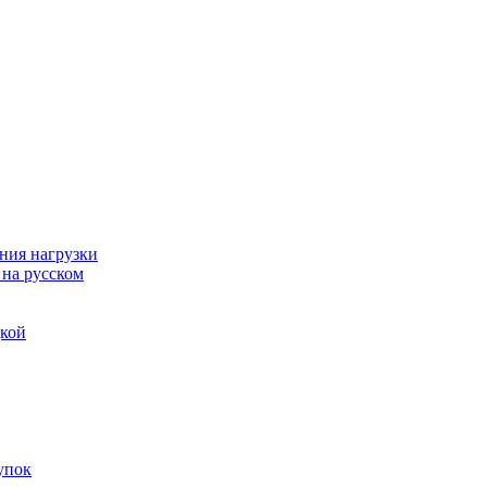
ния нагрузки
 на русском
дкой
упок