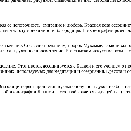
есения различных рисунков, символики на них, сегодня легко мож
яя ее непорочность, смирение и любовь. Красная роза ассоцииру
тавляет чистоту и невинность Богородицы. В иконографии розы ч
е значение. Согласно преданиям, пророк Мухаммед сравнивал роз
ллаха и духовное просветление. В исламском искусстве розы ча
ждение. Этот цветок ассоциируется с Буддой и его учением о п
зициях, используемых для медитации и созерцания. Красота и 
Она олицетворяет процветание, благополучие и духовное богатс
ской иконографии Лакшми часто изображается сидящей на цветке