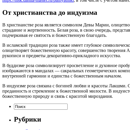
https://msk.danila-master.ru/pamyatniki
, в том числе с учетом нан
От христианства до индуизма
В христианстве роза является символом Девы Марии, олицетвор
страдание и жертвенность. Белая роза, в свою очередь, предс
подчеркивая ее святость и божественную благодать.
В исламской традиции роза также имеет глубокое символическо
олицетворяет божественную красоту, совершенство творения А
рукописи и предметы декоративно-прикладного искусства.
В буддизме роза символизирует просветление и духовное пробу
изображаются в мандалах — сакральных геометрических компо
внутренней гармонии и единства с божественным началом.
В индуизме роза связана с богиней любви и красоты Лакшми. 
преданность и стремление к божественной милости. В индуист
божественную природу и связь с красотой мироздания.
Рубрики