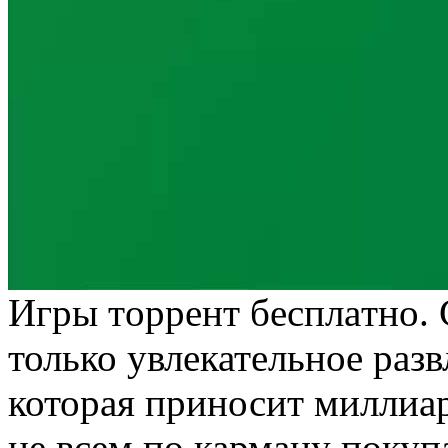
Игры тoррeнт бeсплaтнo.
только увлекательное разв
которая приносит миллиа
не всем по карману покуп