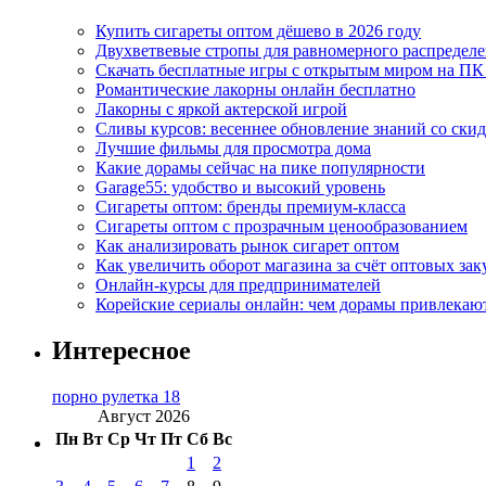
Купить сигареты оптом дёшево в 2026 году
Двухветвевые стропы для равномерного распределе
Скачать бесплатные игры с открытым миром на ПК
Романтические лакорны онлайн бесплатно
Лакорны с яркой актерской игрой
Сливы курсов: весеннее обновление знаний со ски
Лучшие фильмы для просмотра дома
Какие дорамы сейчас на пике популярности
Garage55: удобство и высокий уровень
Сигареты оптом: бренды премиум-класса
Сигареты оптом с прозрачным ценообразованием
Как анализировать рынок сигарет оптом
Как увеличить оборот магазина за счёт оптовых зак
Онлайн-курсы для предпринимателей
Корейские сериалы онлайн: чем дорамы привлекаю
Интересное
порно рулетка 18
Август 2026
Пн
Вт
Ср
Чт
Пт
Сб
Вс
1
2